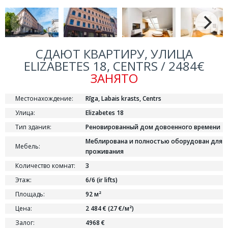
СДАЮТ КВАРТИРУ, УЛИЦА
ELIZABETES 18, CENTRS / 2484€
ЗАНЯТО
Местонахождение:
Rīga, Labais krasts, Centrs
Улица:
Elizabetes 18
Тип здания:
Реновированный дом довоенного времени
Меблирована и полностью оборудован для
Мебель:
проживания
Количество комнат:
3
Этаж:
6/6 (ir lifts)
Площадь:
92 м²
Цена:
2 484 € (27 €/м²)
Залог:
4968 €