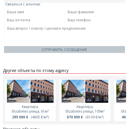
Связаться с агентом:
ОТПРАВИТЬ СООБЩЕНИЕ
Другие объекты по этому адресу
Квартира,
Квартира,
Elizabetes улица, 61м²
Elizabetes улица, 109м²
Eliz
295 000 €
(4805 €/м²)
670 000 €
(6130 €/м²)
465 