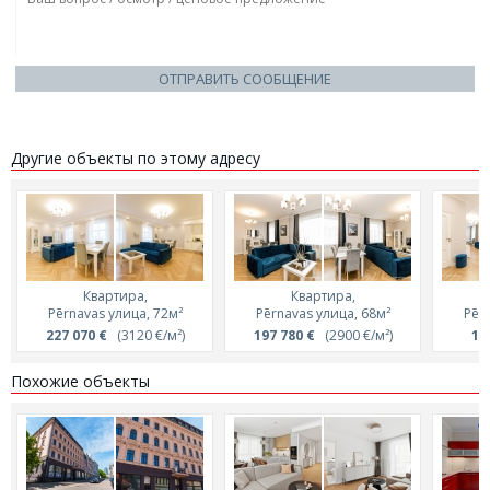
ОТПРАВИТЬ СООБЩЕНИЕ
Другие объекты по этому адресу
Квартира,
Квартира,
Pērnavas улица, 72м²
Pērnavas улица, 68м²
Pēr
227 070 €
(3120 €/м²)
197 780 €
(2900 €/м²)
1 
Похожие объекты