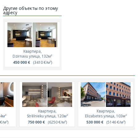
Другие объекты по этому
адресу
Квартира,
Dzirnavu улица, 132м²
450 000 €
(3410 €/м²)
Квартира,
Квартира,
14м²
Strēlnieku улица, 120м²
Elizabetes улица, 103м²
€/м²)
750 000 €
(6250 €/м²)
530 000 €
(5146 €/м²)