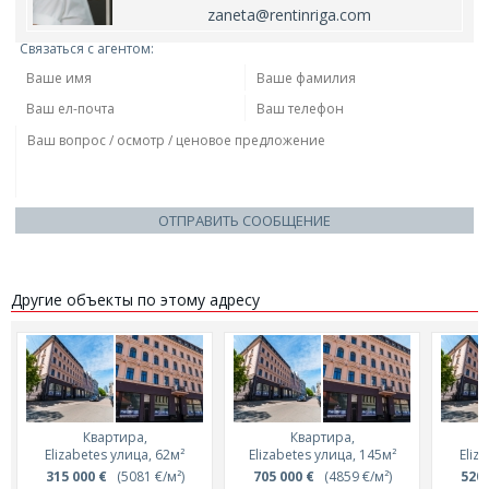
zaneta@rentinriga.com
Связаться с агентом:
ОТПРАВИТЬ СООБЩЕНИЕ
Другие объекты по этому адресу
Квартира,
Квартира,
Elizabetes улица, 62м²
Elizabetes улица, 145м²
Eliz
315 000 €
(5081 €/м²)
705 000 €
(4859 €/м²)
520 