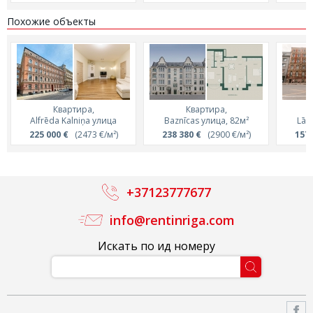
Похожие объекты
Квартира,
Квартира,
Alfrēda Kalniņa улица
Baznīcas улица, 82м²
Lāč
225 000 €
(2473 €/м²)
238 380 €
(2900 €/м²)
157 
+37123777677
info@rentinriga.com
Искать по ид номеру