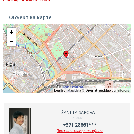
ID номер объекта:
53426
Объект на карте
+
−
| Map data ©
contributors
Leaflet
OpenStreetMap
ŽANETA SAROVA
Агент
+371 28661***
Показать номер телефона