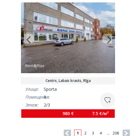
Centrs, Labais krasts, Rīga
Улица:
Sporta
Помещения:
9
Этаж:
2/3
Площадь:
130 м²
980 €
7.5 €/м²
1
2
3
4
…
208