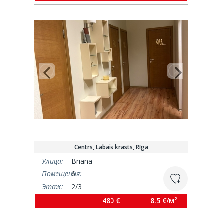
Centrs, Labais krasts, Rīga
Улица:
Briāna
Помещения:
6
Этаж:
2/3
Площадь:
56.3 м²
480 €
8.5 €/м²