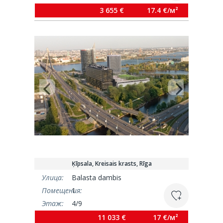
Площадь:
210 м²
3 655 €
17.4 €/м²
Ķīpsala, Kreisais krasts, Rīga
Улица:
Balasta dambis
Помещения:
1
Этаж:
4/9
Площадь:
649 м²
11 033 €
17 €/м²