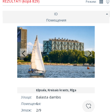
REZULTĀTI (kopā 829)
Режим:
ID
Помещения
Ķīpsala, Kreisais krasts, Rīga
Улица:
Balasta dambis
Помещения:
1
Этаж:
2/9