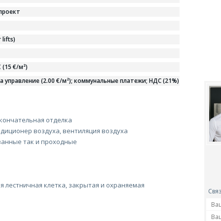
проект
 lifts)
 (15 €/м²)
а управление (2.00 €/м²); коммунальные платежи; НДС (21%)
окончательная отделка
ндиционер воздуха, вентиляция воздуха
анные так и проходные
я лестничная клетка, закрытая и охраняемая
Связ