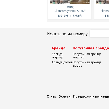
Офис,
Skanstes улица, 534м²
Skans
8 010 €
(15 €/м²)
4 5
Искать по ид номеру
Аренда
Посуточная аренд
Аренда
Посуточная аренда
квартир
квартир
Аренда домов
Посуточная аренда
домов
О нас
Услуги
Предложи нам нед