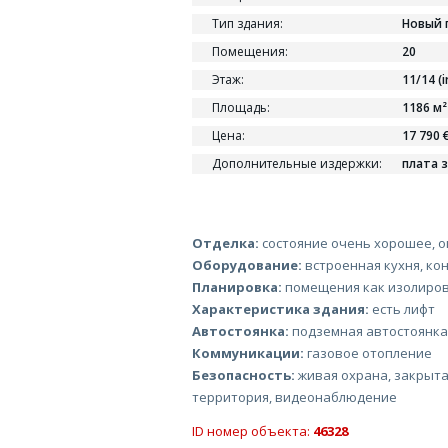
Тип здания:
Новый 
Помещения:
20
Этаж:
11/14 (ir
Площадь:
1186 м²
Цена:
17 790 €
Дополнительные издержки:
плата з
Отделка:
состояние очень хорошее, 
Оборудование:
встроенная кухня, ко
Планировка:
помещения как изолиров
Характеристика здания:
есть лифт
Автостоянка:
подземная автостоянка
Коммуникации:
газовое отопление
Безопасность:
живая охрана, закрыта
территория, видеонаблюдение
ID номер объекта:
46328