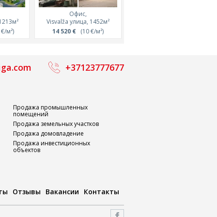
Офис,
Офис,
 1213м²
Visvalža улица, 1452м²
Antonijas улица, 1284м²
€/м²)
14 520 €
(10 €/м²)
25 680 €
(20 €/м²)
iga.com
+37123777677
Продажа промышленных
помещений
Продажа земельных участков
Продажа домовладение
Продажа инвестиционных
объектов
ты
Отзывы
Вакансии
Контакты