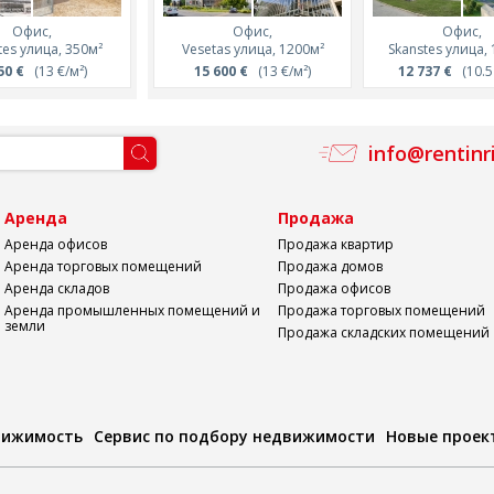
Офис,
Офис,
Офис,
tes улица, 350м²
Vesetas улица, 1200м²
Skanstes улица,
50 €
(13 €/м²)
15 600 €
(13 €/м²)
12 737 €
(10.5 
info@rentinr
а
Аренда
Продажа
Аренда офисов
Продажа квартир
Аренда торговых помещений
Продажа домов
Аренда складов
Продажа офисов
Аренда промышленных помещений и
Продажа торговых помещений
земли
Продажа складских помещений
вижимость
Сервис по подбору недвижимости
Новые проек