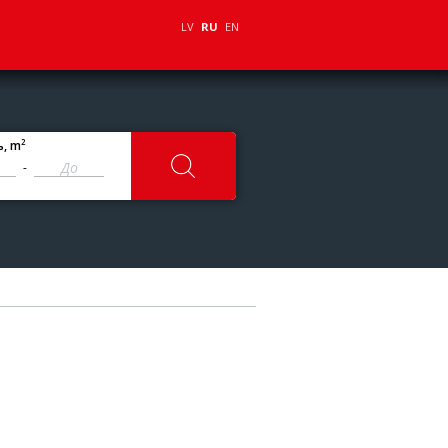
LV
RU
EN
2
ь
, m
-