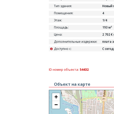
Тип здания:
Новый 
Помещения:
4
Этаж:
1/4
Площадь:
193 м²
Цена:
2 702 € 
Дополнительные издержки:
плата з
Доступно с:
С сего
i
ID номер объекта:
54432
Объект на карте
+
−