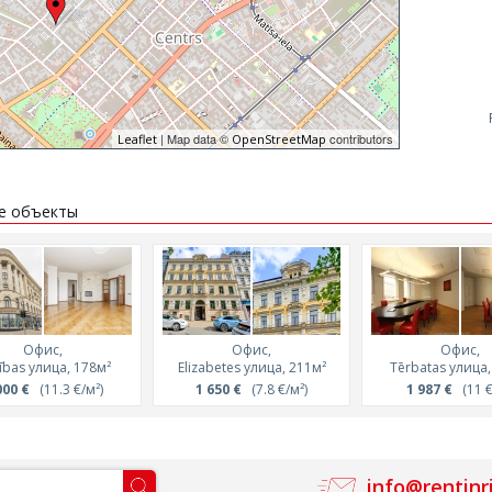
| Map data ©
contributors
Leaflet
OpenStreetMap
е объекты
Офис,
Офис,
Офис,
vības улица, 178м²
Elizabetes улица, 211м²
Tērbatas улица,
000 €
(11.3 €/м²)
1 650 €
(7.8 €/м²)
1 987 €
(11 €
info@rentinr