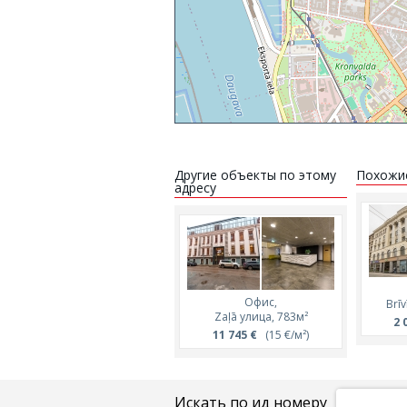
Другие объекты по этому
Похожи
адресу
Офис,
Brī
Zaļā улица, 783м²
2 
11 745 €
(15 €/м²)
Искать по ид номеру