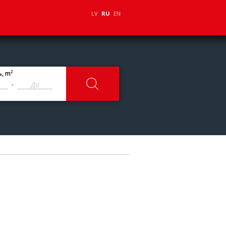
LV
RU
EN
2
ь
, m
-