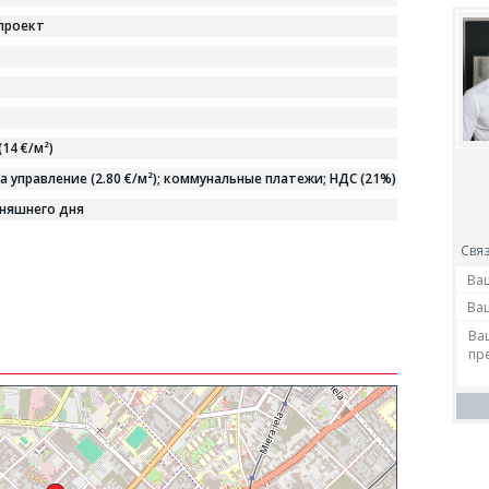
проект
(14 €/м²)
а управление (2.80 €/м²); коммунальные платежи; НДС (21%)
дняшнего дня
Связ