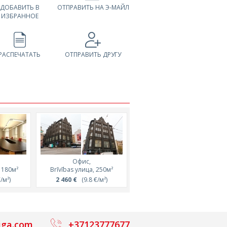
ДОБАВИТЬ В
ОТПРАВИТЬ НА Э-МАЙЛ
ИЗБРАННОЕ
РАСПЕЧАТАТЬ
ОТПРАВИТЬ ДРУГУ
Офис,
Офис,
 180м²
Brīvības улица, 250м²
Uriekstes улица, 159м²
/м²)
2 460 €
(9.8 €/м²)
1 272 €
(8 €/м²)
iga.com
+37123777677