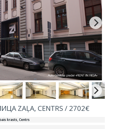
ИЦА ZAĻA, CENTRS / 2702€
bais krasts, Centrs