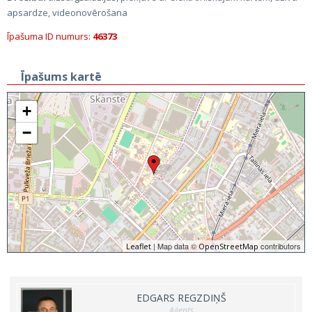
apsardze, videonovērošana
Īpašuma ID numurs:
46373
Īpašums kartē
+
−
| Map data ©
contributors
Leaflet
OpenStreetMap
EDGARS REGZDIŅŠ
Aģents