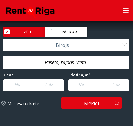
IZĪRĒ
PĀRDOD
Birojs
2
Cena
Platība
, m
-
-
Meklēt
Meklēšana kartē