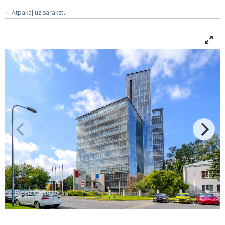
Atpakaļ uz sarakstu