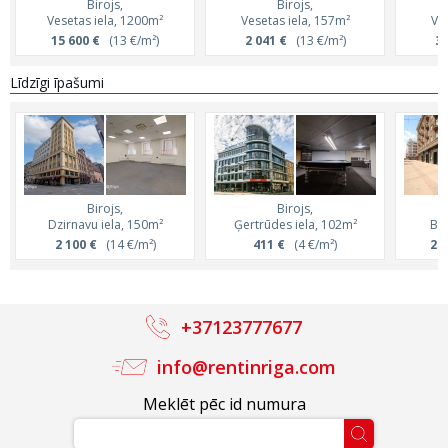
Birojs,
Birojs,
Vesetas iela, 1200m²
Vesetas iela, 157m²
Ves
15 600 €
(13 €/m²)
2 041 €
(13 €/m²)
3 
Līdzīgi īpašumi
Birojs,
Birojs,
Dzirnavu iela, 150m²
Ģertrūdes iela, 102m²
Brī
2 100 €
(14 €/m²)
411 €
(4 €/m²)
2 2
+37123777677
info@rentinriga.com
Meklēt pēc id numura