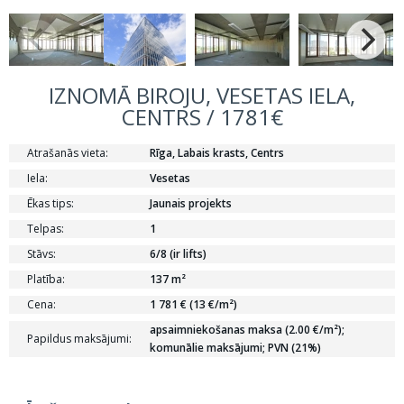
IZNOMĀ BIROJU, VESETAS IELA,
CENTRS / 1781€
Atrašanās vieta:
Rīga, Labais krasts, Centrs
Iela:
Vesetas
Ēkas tips:
Jaunais projekts
Telpas:
1
Stāvs:
6/8 (ir lifts)
Platība:
137 m²
Cena:
1 781 € (13 €/m²)
apsaimniekošanas maksa (2.00 €/m²);
Papildus maksājumi:
komunālie maksājumi; PVN (21%)