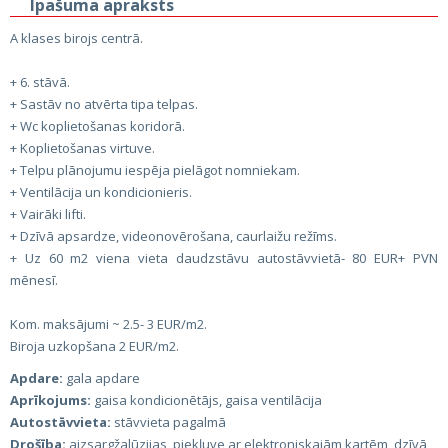
Īpašuma apraksts
A klases birojs centrā.
+ 6. stāvā.
+ Sastāv no atvērta tipa telpas.
+ Wc koplietošanas koridorā.
+ Koplietošanas virtuve.
+ Telpu plānojumu iespēja pielāgot nomniekam.
+ Ventilācija un kondicionieris.
+ Vairāki lifti.
+ Dzīvā apsardze, videonovērošana, caurlaižu režīms.
+ Uz 60 m2 viena vieta daudzstāvu autostāvvietā- 80 EUR+ PVN
mēnesī.
Kom. maksājumi ~ 2.5- 3 EUR/m2.
Biroja uzkopšana 2 EUR/m2.
Apdare:
gala apdare
Aprīkojums:
gaisa kondicionētājs, gaisa ventilācija
Autostāvvieta:
stāvvieta pagalmā
Drošība:
aizsargžalūzijas, piekļuve ar elektroniskajām kartēm, dzīvā