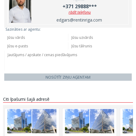
+371 29888***
rādīt telefonu
edgars@rentinriga.com
Sazināties ar aģentu:
NOSŪTĪT ZIŅU AĢENTAM
Citi īpašumi šajā adresē