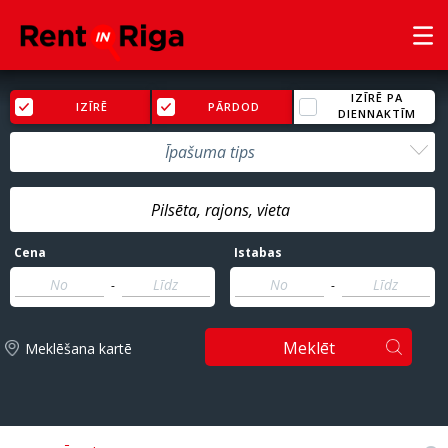
IZĪRĒ PA
IZĪRĒ
PĀRDOD
DIENNAKTĪM
Īpašuma tips
Cena
Istabas
-
-
Meklēt
Meklēšana kartē