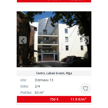
Centrs, Labais krasts, Rīga
Iela:
Dzirnavu 13
Stāvs:
2/4
Platība:
63 m²
750 €
11.9 €/m²