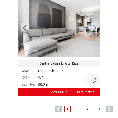
Centrs, Labais krasts, Rīga
Iela:
Rūpniecības 25
Stāvs:
4/6
Platība:
80.2 m²
279 000 €
3479 €/m²
1
2
3
4
…
900