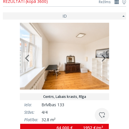
REZULTĀTI (kopā 3600)
Režīms:
ID
Centrs, Labais krasts, Rīga
Iela:
Brīvības 133
Stāvs:
4/4
Platība:
32.8 m²
64 000 €
1952 €/m²