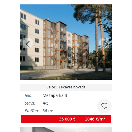
Baloži, Ķekavas novads
Iela:
Mežaparka 3
Stāvs:
4/5
Platība:
66 m²
135 000 €
2046 €/m²