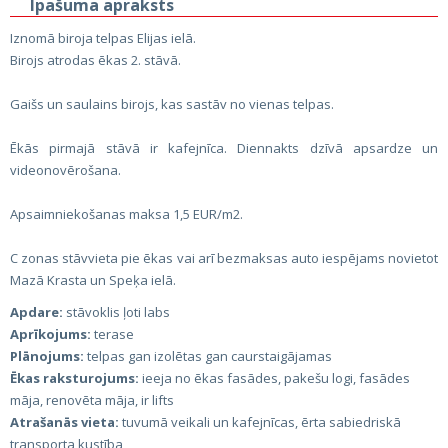
Īpašuma apraksts
Iznomā biroja telpas Elijas ielā.
Birojs atrodas ēkas 2. stāvā.
Gaišs un saulains birojs, kas sastāv no vienas telpas.
Ēkās pirmajā stāvā ir kafejnīca. Diennakts dzīvā apsardze un
videonovērošana.
Apsaimniekošanas maksa 1,5 EUR/m2.
C zonas stāvvieta pie ēkas vai arī bezmaksas auto iespējams novietot
Mazā Krasta un Speķa ielā.
Apdare:
stāvoklis ļoti labs
Aprīkojums:
terase
Plānojums:
telpas gan izolētas gan caurstaigājamas
Ēkas raksturojums:
ieeja no ēkas fasādes, pakešu logi, fasādes
māja, renovēta māja, ir lifts
Atrašanās vieta:
tuvumā veikali un kafejnīcas, ērta sabiedriskā
transporta kustība