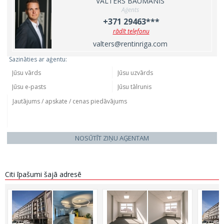
VALTERS BAUMANIS
Aģents
+371 29463***
rādīt telefonu
valters@rentinriga.com
Sazināties ar aģentu:
NOSŪTĪT ZIŅU AĢENTAM
Citi īpašumi šajā adresē