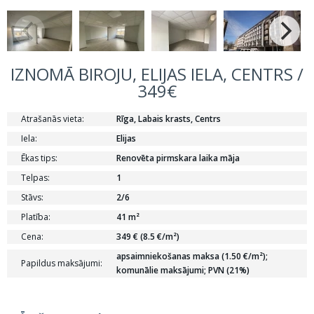
IZNOMĀ BIROJU, ELIJAS IELA, CENTRS /
349€
Atrašanās vieta:
Rīga, Labais krasts, Centrs
Iela:
Elijas
Ēkas tips:
Renovēta pirmskara laika māja
Telpas:
1
Stāvs:
2/6
Platība:
41 m²
Cena:
349 € (8.5 €/m²)
apsaimniekošanas maksa (1.50 €/m²);
Papildus maksājumi:
komunālie maksājumi; PVN (21%)