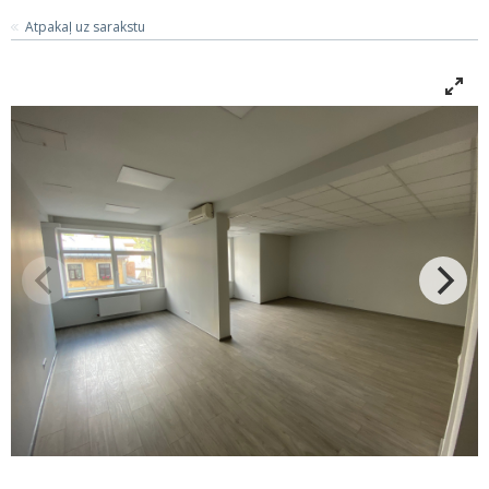
Atpakaļ uz sarakstu