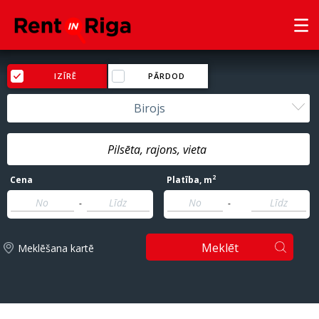
IZĪRĒ
PĀRDOD
Birojs
2
Cena
Platība
, m
-
-
Meklēt
Meklēšana kartē