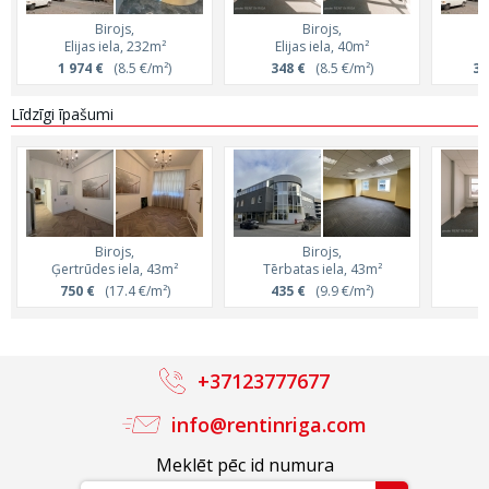
Birojs,
Birojs,
Elijas iela, 232m²
Elijas iela, 40m²
E
1 974 €
(8.5 €/m²)
348 €
(8.5 €/m²)
3 
Līdzīgi īpašumi
Birojs,
Birojs,
Ģertrūdes iela, 43m²
Tērbatas iela, 43m²
E
750 €
(17.4 €/m²)
435 €
(9.9 €/m²)
3
+37123777677
info@rentinriga.com
Meklēt pēc id numura