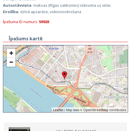
Autostāvvieta:
maksas (Rīgas satiksmes) stāvvieta uz ielas
Drošība:
dzīvā apsardze, videonovērošana
Īpašuma ID numurs:
50920
Īpašums kartē
+
−
| Map data ©
contributors
Leaflet
OpenStreetMap