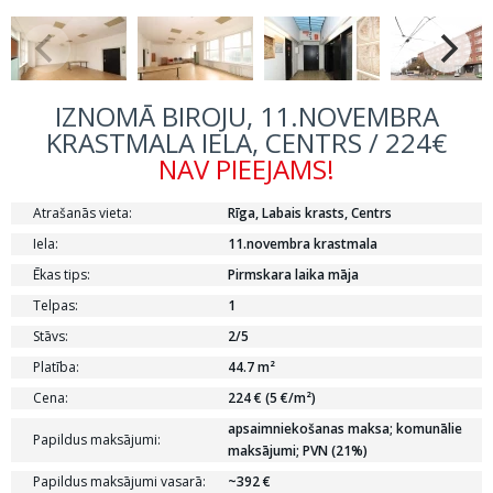
IZNOMĀ BIROJU, 11.NOVEMBRA
KRASTMALA IELA, CENTRS / 224€
NAV PIEEJAMS!
Atrašanās vieta:
Rīga, Labais krasts, Centrs
Iela:
11.novembra krastmala
Ēkas tips:
Pirmskara laika māja
Telpas:
1
Stāvs:
2/5
Platība:
44.7 m²
Cena:
224 € (5 €/m²)
apsaimniekošanas maksa; komunālie
Papildus maksājumi:
maksājumi; PVN (21%)
Papildus maksājumi vasarā:
~392 €