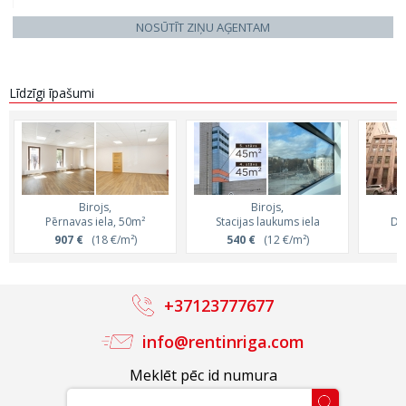
NOSŪTĪT ZIŅU AĢENTAM
Līdzīgi īpašumi
Birojs,
Birojs,
Pērnavas iela, 50m²
Stacijas laukums iela
Dz
907 €
(18 €/m²)
540 €
(12 €/m²)
4
+37123777677
info@rentinriga.com
Meklēt pēc id numura