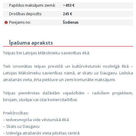
Papildus maksājumi ziemā:
~493 €
Drošības depozīts:
245 €
Pieejams no:
Šodienas
i
Īpašuma apraksts
Telpas īrei Latvijas Mākslinieku savienības ēkā
Tiek iznomātas telpas prestižā un kultūrvēsturiski nozīmīgā ēkā –
Latvijas Mākslinieku savienības namā, ar skatu uz Daugavu. Lieliska
atrašanās vieta, ērta piekļuve un zemi komunālie maksājumi.
Telpas piemērotas dažādām vajadzībām – radošiem projektiem,
birojam, studijai vai citai komercdarbībai.
Priekšrocības:
– Iedvesmojoša vide vēsturiskā ēkā
– Skats uz Daugavu
– Izdevīga atrašanās vieta pilsētas centrā