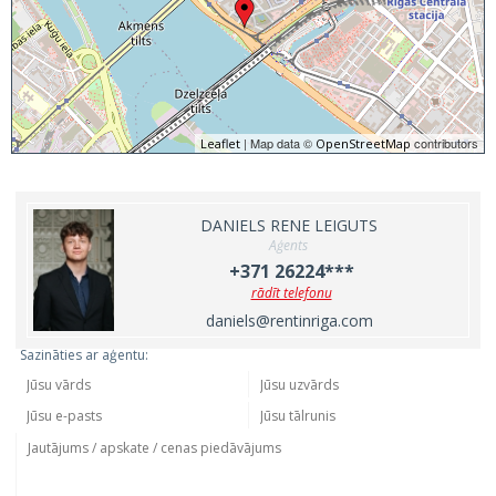
| Map data ©
contributors
Leaflet
OpenStreetMap
DANIELS RENE LEIGUTS
Aģents
+371 26224***
rādīt telefonu
daniels@rentinriga.com
Sazināties ar aģentu: