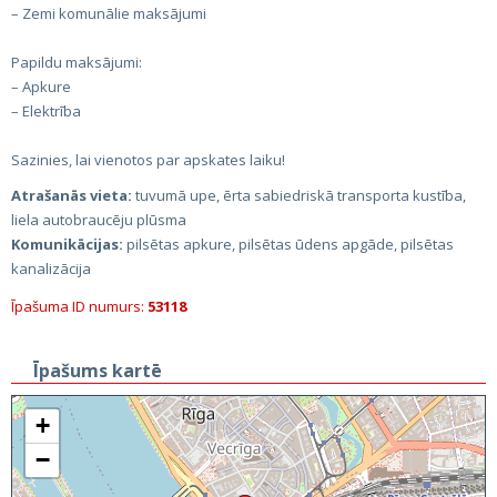
– Zemi komunālie maksājumi
Papildu maksājumi:
– Apkure
– Elektrība
Sazinies, lai vienotos par apskates laiku!
Atrašanās vieta:
tuvumā upe, ērta sabiedriskā transporta kustība,
liela autobraucēju plūsma
Komunikācijas:
pilsētas apkure, pilsētas ūdens apgāde, pilsētas
kanalizācija
Īpašuma ID numurs:
53118
Īpašums kartē
+
−