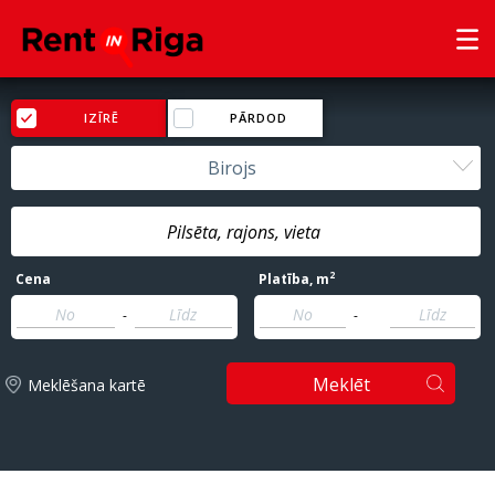
IZĪRĒ
PĀRDOD
Birojs
2
Cena
Platība
, m
-
-
Meklēt
Meklēšana kartē