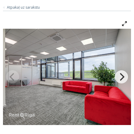
Atpakaļ uz sarakstu