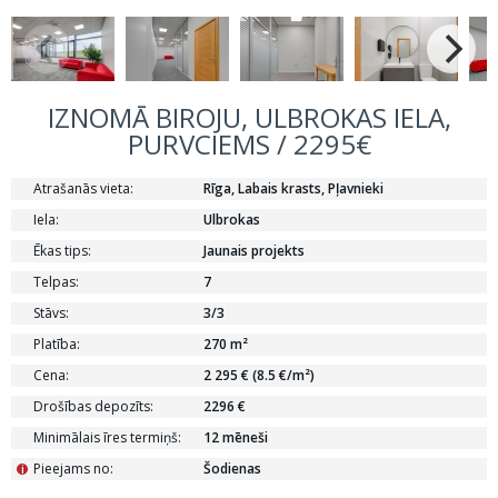
IZNOMĀ BIROJU, ULBROKAS IELA,
PURVCIEMS / 2295€
Atrašanās vieta:
Rīga, Labais krasts, Pļavnieki
Iela:
Ulbrokas
Ēkas tips:
Jaunais projekts
Telpas:
7
Stāvs:
3/3
Platība:
270 m²
Cena:
2 295 € (8.5 €/m²)
Drošības depozīts:
2296 €
Minimālais īres termiņš:
12 mēneši
Pieejams no:
Šodienas
i