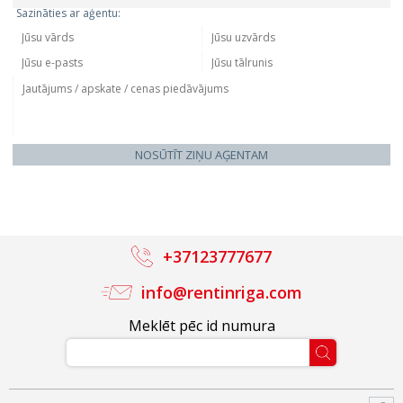
Sazināties ar aģentu:
NOSŪTĪT ZIŅU AĢENTAM
+37123777677
info@rentinriga.com
Meklēt pēc id numura