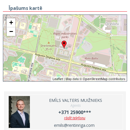
Īpašums kartē
+
−
| Map data ©
contributors
Leaflet
OpenStreetMap
EMĪLS VALTERS MUIŽNIEKS
Aģents
+371 25900***
rādīt telefonu
emils@rentinriga.com