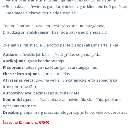
+ Videonovērošana un mūsdienīga piekļuves kontroles sistēma;
+ Bezmaksas stāvvietas gan darbiniekiem, gan klientiem tieši pie ēkas;
+ Pieejamas elektroauto uzlādes stacijas.
Teritorijā atrodas pusdienu restorāns un automazgātava;
Draudzīgi un stabili kaimiņi, kas rada patīkamu biznesa vidi.
Zvaniet vai rakstiet, lai vienotos par telpu apskati Jums ērtā laikā!
Apdare:
stāvoklis ļoti labs, mīkstā grīdas seguma grīda
Aprīkojums:
gaisa kondicionētājs
Plānojums:
telpas gan izolētas gan caurstaigājamas
Ēkas raksturojums:
jaunais projekts
Atrašanās vieta:
tuvumā veikali un kafejnīcas, ērta sabiedriskā
transporta kustība
Autostāvvieta:
bezmaksas autostāvvieta
Komunikācijas:
pilsētas apkure ar individuālu skaitītāju, pieejams
optiskais internets
Drošība:
pieejama signalizācija, slēgta kāpņu telpa, videonovērošana
Īpašuma ID numurs:
67540