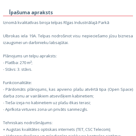
Īpašuma apraksts
Iznomā kvalitatīvas biroja telpas Rīgas Industriālajā Parkā
Ulbrokas iela 19A. Telpas nodrošinot visu nepieciešamo jūsu biznesa
izaugsmei un darbinieku labsajūtai.
Plānojums un telpu apraksts:
- Platība: 270 m²;
- Stāvs: 3. stāvs.
Funkcionalitāte:
- Pārdomāts plānojums, kas apvieno plašu atvērtā tipa (Open Space)
darba zonu ar vairākiem atsevišķiem kabinetiem;
- Tieša izeja no kabinetiem uz plašu ēkas terasi;
- Aprīkota virtuves zona un privāts sanmezgls.
Tehniskais nodrošinājums:
+ Augstas kvalitātes optiskais internets (TET, CSC Telecom);