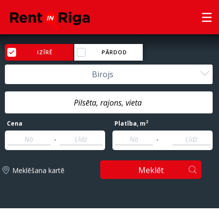
IZĪRĒ
PĀRDOD
Birojs
2
Cena
Platība
, m
-
-
Meklēt
Meklēšana kartē