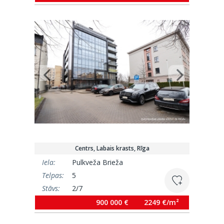
Centrs, Labais krasts, Rīga
Iela:
Pulkveža Brieža
Telpas:
5
Stāvs:
2/7
Platība:
400.2 m²
900 000 €
2249 €/m²