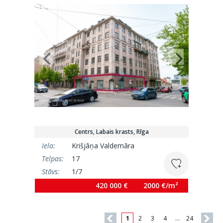
Centrs, Labais krasts, Rīga
Iela:
Krišjāņa Valdemāra
Telpas:
17
Stāvs:
1/7
Platība:
210 m²
420 000 €
2000 €/m²
1
2
3
4
…
24