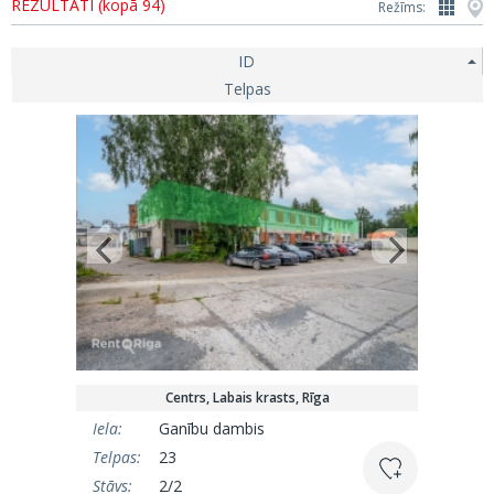
REZULTĀTI (kopā 94)
Režīms:
ID
Telpas
Centrs, Labais krasts, Rīga
Iela:
Ganību dambis
Telpas:
23
Stāvs:
2/2