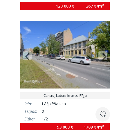
Platība:
450 m²
120 000 €
267 €/m²
Centrs, Labais krasts, Rīga
Iela:
Lāčplēša iela
Telpas:
2
Stāvs:
1/2
Platība:
52 m²
93 000 €
1789 €/m²