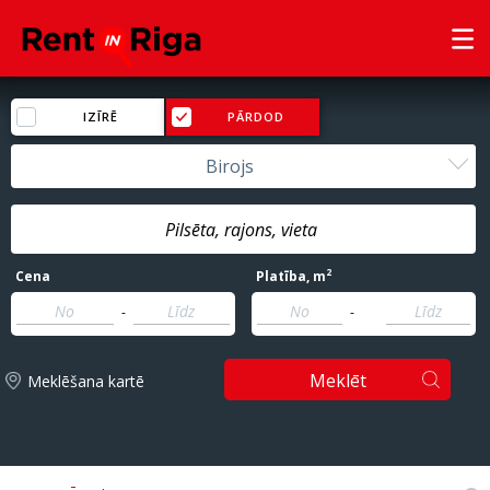
IZĪRĒ
PĀRDOD
Birojs
2
Cena
Platība
, m
-
-
Meklēt
Meklēšana kartē