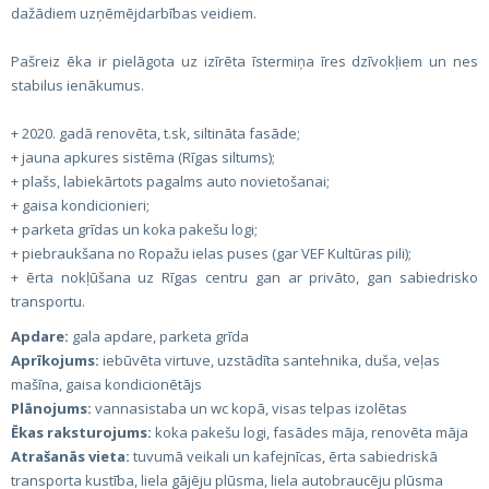
dažādiem uzņēmējdarbības veidiem.
Pašreiz ēka ir pielāgota uz izīrēta īstermiņa īres dzīvokļiem un nes
stabilus ienākumus.
+ 2020. gadā renovēta, t.sk, siltināta fasāde;
+ jauna apkures sistēma (Rīgas siltums);
+ plašs, labiekārtots pagalms auto novietošanai;
+ gaisa kondicionieri;
+ parketa grīdas un koka pakešu logi;
+ piebraukšana no Ropažu ielas puses (gar VEF Kultūras pili);
+ ērta nokļūšana uz Rīgas centru gan ar privāto, gan sabiedrisko
transportu.
Apdare:
gala apdare, parketa grīda
Aprīkojums:
iebūvēta virtuve, uzstādīta santehnika, duša, veļas
mašīna, gaisa kondicionētājs
Plānojums:
vannasistaba un wc kopā, visas telpas izolētas
Ēkas raksturojums:
koka pakešu logi, fasādes māja, renovēta māja
Atrašanās vieta:
tuvumā veikali un kafejnīcas, ērta sabiedriskā
transporta kustība, liela gājēju plūsma, liela autobraucēju plūsma