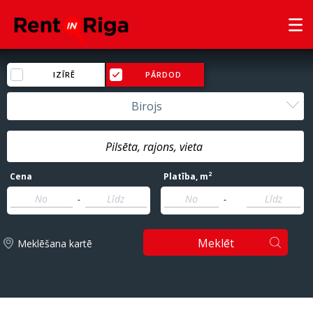
IZĪRĒ
PĀRDOD
Birojs
2
Cena
Platība
, m
-
-
Meklēt
Meklēšana kartē