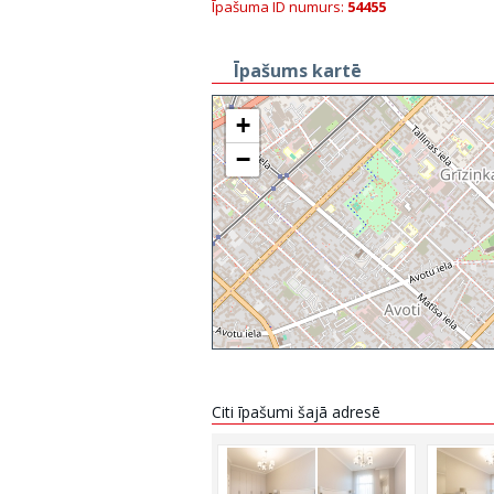
Īpašuma ID numurs:
54455
Īpašums kartē
+
−
Citi īpašumi šajā adresē