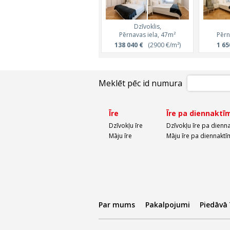
Dzīvoklis,
Pērnavas iela, 47m²
Pērn
138 040 €
(2900 €/m²)
1 65
Meklēt pēc id numura
Īre
Īre pa diennaktī
Dzīvokļu īre
Dzīvokļu īre pa dienn
Māju īre
Māju īre pa diennaktī
Par mums
Pakalpojumi
Piedāvā