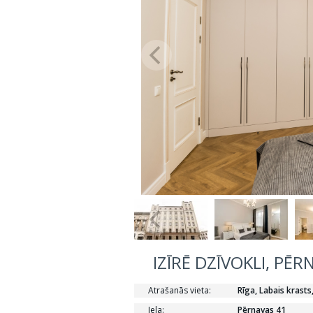
IZĪRĒ DZĪVOKLI, PĒR
Atrašanās vieta:
Rīga, Labais krasts
Iela:
Pērnavas 41