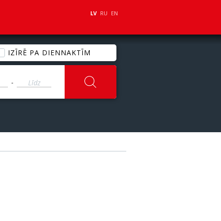
LV
RU
EN
IZĪRĒ PA DIENNAKTĪM
-