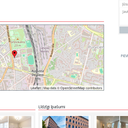
PIE
| Map data ©
contributors
Leaflet
OpenStreetMap
Līdzīgi īpašumi