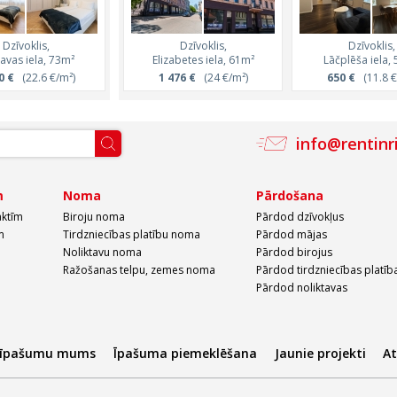
Dzīvoklis,
Dzīvoklis,
Dzīvoklis,
Dzīvoklis,
Dzīvoklis,
avas iela, 73m²
Pērnavas iela, 54m²
Elizabetes iela, 61m²
Pērnavas iela, 1
Lāčplēša iela,
0 €
(22.6 €/m²)
158 630 €
1 476 €
(2900 €/m²)
(24 €/m²)
339 300 €
650 €
(2900 €
(11.8 €
info@rentinr
m
Noma
Pārdošana
aktīm
Biroju noma
Pārdod dzīvokļus
m
Tirdzniecības platību noma
Pārdod mājas
Noliktavu noma
Pārdod birojus
Ražošanas telpu, zemes noma
Pārdod tirdzniecības platīb
Pārdod noliktavas
 īpašumu mums
Īpašuma piemeklēšana
Jaunie projekti
A