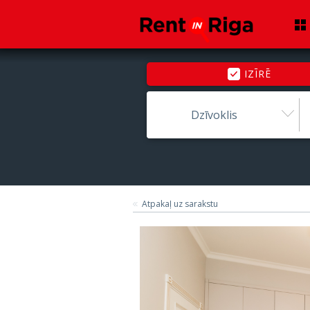
IZĪRĒ
Dzīvoklis
Atpakaļ uz sarakstu