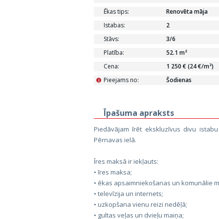
Ēkas tips:
Renovēta māja
Istabas:
2
Stāvs:
3/6
Platība:
52.1 m²
Cena:
1 250 € (24 €/m²)
Pieejams no:
Šodienas
i
Īpašuma apraksts
Piedāvājam īrēt ekskluzīvus divu istab
Pērnavas ielā.
Īres maksā ir iekļauts:
• īres maksa;
• ēkas apsaimniekošanas un komunālie m
• televīzija un internets;
• uzkopšana vienu reizi nedēļā;
• gultas veļas un dvieļu maiņa;