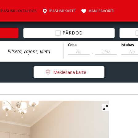
ĪPAŠUMU KATALOGS
ĪPAŠUMI KARTĒ
MANI FAVORĪTI
PĀRDOD
Cena
Istabas
-
Meklēšana kartē