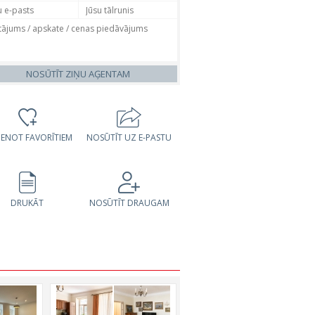
NOSŪTĪT ZIŅU AĢENTAM
VIENOT FAVORĪTIEM
NOSŪTĪT UZ E-PASTU
DRUKĀT
NOSŪTĪT DRAUGAM