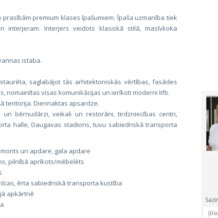
enu prasībām premium klases īpašumiem. Īpaša uzmanība tiek
n interjeram. Interjers veidots klasiskā stilā, masīvkoka
.
 vannas istaba.
restaurēta, saglabājot tās arhitektoniskās vērtības, fasādes
, nomainītas visas komunikācijas un ierīkoti moderni lifti.
ā teritorija. Diennaktas apsardze.
 un bērnudārzi, veikali un restorāni, tirdzniecības centri,
orta halle, Daugavas stadions, tuvu sabiedriskā transporta
 remonts un apdare, gala apdare
s, pilnībā aprīkots/mēbelēts
s
īcas, ērta sabiedriskā transporta kustība
jā apkārtnē
Sazi
na