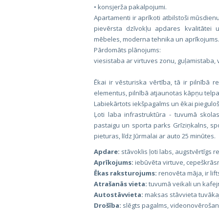
• konsjerža pakalpojumi.
Apartamenti ir aprīkoti atbilstoši mūsdi
pievērsta dzīvokļu apdares kvalitātei u
mēbeles, moderna tehnika un aprīkojums
Pārdomāts plānojums:
viesistaba ar virtuves zonu, guļamistaba,
Ēkai ir vēsturiska vērtība, tā ir pilnībā 
elementus, pilnībā atjaunotas kāpņu telpas
Labiekārtots iekšpagalms un ēkai pieguloš
Ļoti laba infrastruktūra - tuvumā skolas
pastaigu un sporta parks Grīziņkalns, sp
pieturas, līdz Jūrmalai ar auto 25 minūtes.
Apdare:
stāvoklis ļoti labs, augstvērtīgs
Aprīkojums:
iebūvēta virtuve, cepeškrāsn
Ēkas raksturojums:
renovēta māja, ir lift
Atrašanās vieta:
tuvumā veikali un kafejn
Autostāvvieta:
maksas stāvvieta tuvāka
Drošība:
slēgts pagalms, videonovēroša