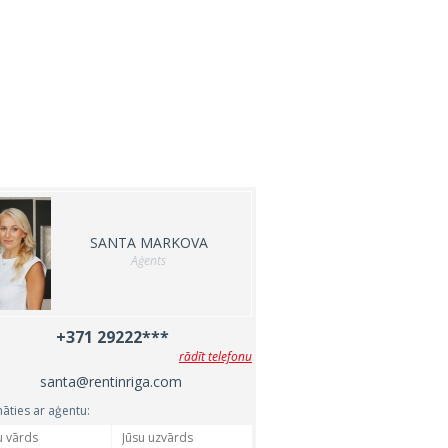
SANTA MARKOVA
Aģents
+371 29222***
rādīt telefonu
santa@rentinriga.com
nāties ar aģentu: