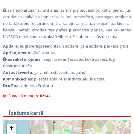
Ēkas neatkārtojams, unikālais šarms jūs iedvesmos katru dienu. Jūs
atrodaties unikālā vēstniecību rajona atmosfērā, pastaigas attālumā
no labākajiem restorāniem, āra kafejnīcām, ainaviskajam parkiem ar
kanālu, netālu atrodas tās pašas jūgendstila pērles, kas iekļautas
UNESCO mantojuma sarakstā Alberta, Elizabetes ielās un citas.
Apdare:
augstvērtīgs remonts un apdare, gala apdare, parketa grīda
Aprīkojums:
iebūvēta virtuve
Ēkas raksturojums:
ieeja no ēkas fasādes, koka pakešu logi,
namrunis, ir lifts
Autostāvvieta:
garantēta stāvvieta pagalmā
Komunikācijas:
pilsētas apkure ar individuālu skaitītāju
Drošība:
videonovērošana
Īpašuma ID numurs:
62142
Īpašums kartē
+