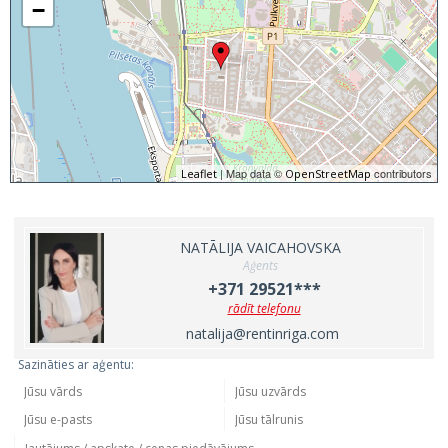
−
| Map data ©
contributors
Leaflet
OpenStreetMap
NATĀLIJA VAICAHOVSKA
Aģents
+371 29521***
rādīt telefonu
natalija@rentinriga.com
Sazināties ar aģentu: