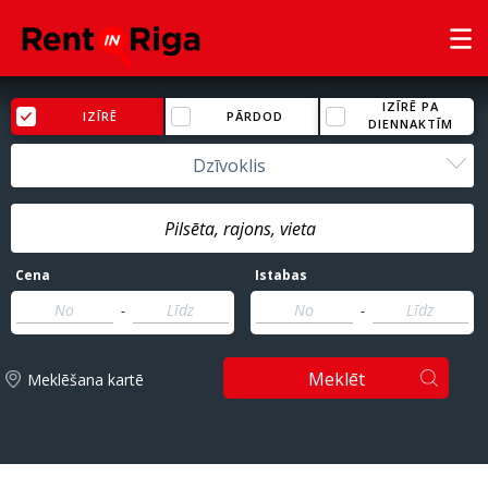
IZĪRĒ PA
IZĪRĒ
PĀRDOD
DIENNAKTĪM
Dzīvoklis
Cena
Istabas
-
-
Meklēt
Meklēšana kartē