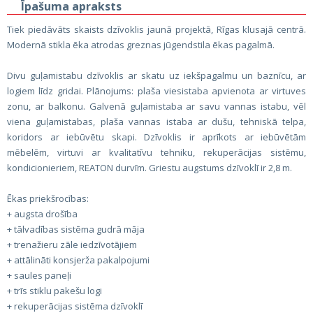
Īpašuma apraksts
Tiek piedāvāts skaists dzīvoklis jaunā projektā, Rīgas klusajā centrā.
Modernā stikla ēka atrodas greznas jūgendstila ēkas pagalmā.
Divu guļamistabu dzīvoklis ar skatu uz iekšpagalmu un baznīcu, ar
logiem līdz gridai. Plānojums: plaša viesistaba apvienota ar virtuves
zonu, ar balkonu. Galvenā guļamistaba ar savu vannas istabu, vēl
viena guļamistabas, plaša vannas istaba ar dušu, tehniskā telpa,
koridors ar iebūvētu skapi. Dzīvoklis ir aprīkots ar iebūvētām
mēbelēm, virtuvi ar kvalitatīvu tehniku, rekuperācijas sistēmu,
kondicionieriem, REATON durvīm. Griestu augstums dzīvoklī ir 2,8 m.
Ēkas priekšrocības:
+ augsta drošība
+ tālvadības sistēma gudrā māja
+ trenažieru zāle iedzīvotājiem
+ attālināti konsjerža pakalpojumi
+ saules paneļi
+ trīs stiklu pakešu logi
+ rekuperācijas sistēma dzīvoklī