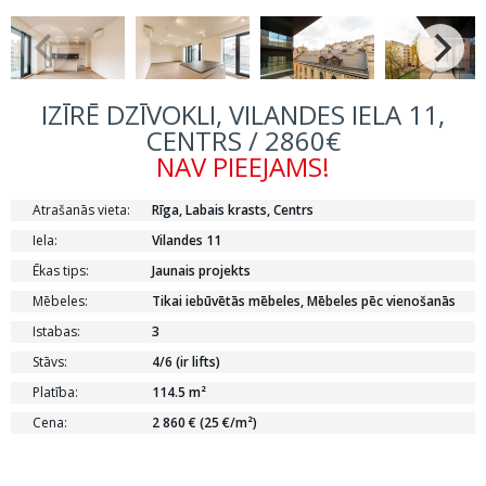
IZĪRĒ DZĪVOKLI, VILANDES IELA 11,
CENTRS / 2860€
NAV PIEEJAMS!
Atrašanās vieta:
Rīga, Labais krasts, Centrs
Iela:
Vilandes 11
Ēkas tips:
Jaunais projekts
Mēbeles:
Tikai iebūvētās mēbeles, Mēbeles pēc vienošanās
Istabas:
3
Stāvs:
4/6 (ir lifts)
Platība:
114.5 m²
Cena:
2 860 € (25 €/m²)