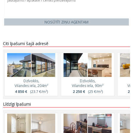
NOSŪTĪT ZIŅU AĢENTAM
Citi īpašumi šajā adresē
Dzīvoklis,
Dzīvoklis,
Vilandes iela, 204m²
Vilandes iela, 90m²
Vil
4 850 €
(23.7 €/m²)
2 250 €
(25 €/m²)
2 9
Līdzīgi īpašumi