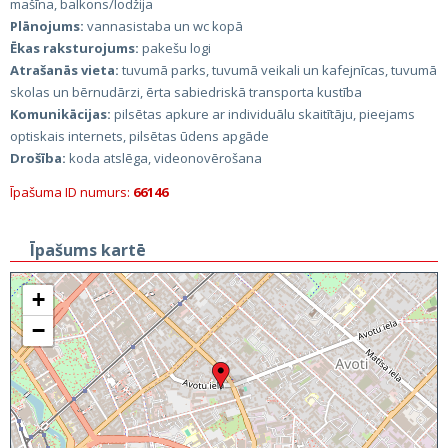
mašīna, balkons/lodžija
Plānojums:
vannasistaba un wc kopā
Ēkas raksturojums:
pakešu logi
Atrašanās vieta:
tuvumā parks, tuvumā veikali un kafejnīcas, tuvumā
skolas un bērnudārzi, ērta sabiedriskā transporta kustība
Komunikācijas:
pilsētas apkure ar individuālu skaitītāju, pieejams
optiskais internets, pilsētas ūdens apgāde
Drošība:
koda atslēga, videonovērošana
Īpašuma ID numurs:
66146
Īpašums kartē
+
−