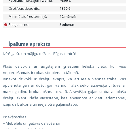
Papildus maksājumi ziemā:
~300 €
Drošības depozīts:
1850 €
Minimālais īres termiņš:
12 mēneši
Pieejams no:
Šodienas
i
Īpašuma apraksts
Izīrē gaišu un mājīgu dzīvokli Rīgas centrā!
Plašs dzīvoklis ar augstajiem griestiem lieliskā vietā, kur viss
nepieciešamais ir rokas stiepiena attālumā.
Ienākot dzīvoklī ir drēbju skapis, kā arī ieeja vannasistabā, kas
apvienota gan ar dušu, gan vannu. Tālāk seko atsevišķa virtuve ar
mazu galdiņu brokastošanai divatā. Atsevišķa guļamistaba ar plašu
drēbju skapi. Plaša viesistaba, kas apvienota ar vietu ēdamzonai,
izeju uz balkona un ieeja otrā guļamistabā.
Priekšrocības:
+ Mēbelēts un gatavs dzīvošanai