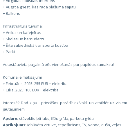
+ Ātrgaitas optiskais internets
+ Augstie griesti, kas rada plašuma sajūtu
+ Balkons
Infrastruktūra tuvumā:
+ Veikai un kafejnīcas
+ Skolas un bērnudārzi
+ Ērta sabiedriskā transporta kustība
+ Parki
Autostāavieta pagalmā pēc vienošanās par papildus samaksu!
Komunālie maksājumi
+ Februāris, 2025: 255 EUR + elektrība
+ Jūlijs, 2025: 100 EUR + elektrība
Interesē? Dod ziņu - priecāšos parādīt dzīvokli un atbildēt uz visiem
jautājumiem!
Apdare:
stāvoklis ļoti labs, flīžu grīda, parketa grīda
Aprīkojums:
iebūvēta virtuve, cepeškrāsns, TV, vanna, duša, veļas