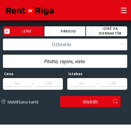
IZĪRĒ PA
IZĪRĒ
PĀRDOD
DIENNAKTĪM
Dzīvoklis
Cena
Istabas
-
-
Meklēt
Meklēšana kartē