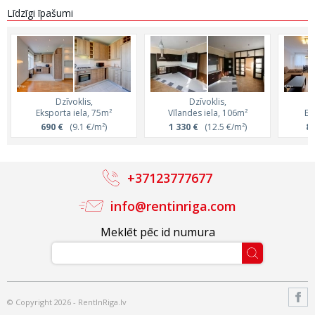
Līdzīgi īpašumi
Dzīvoklis,
Dzīvoklis,
Eksporta iela, 75m²
Vīlandes iela, 106m²
Br
690 €
(9.1 €/m²)
1 330 €
(12.5 €/m²)
85
+37123777677
info@rentinriga.com
Meklēt pēc id numura
© Copyright 2026 - RentInRiga.lv