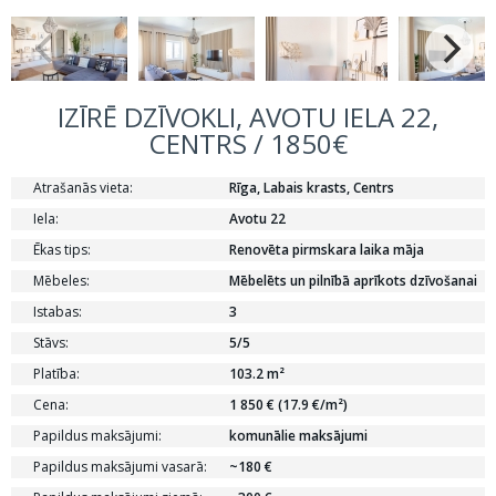
IZĪRĒ DZĪVOKLI, AVOTU IELA 22,
CENTRS / 1850€
Atrašanās vieta:
Rīga, Labais krasts, Centrs
Iela:
Avotu 22
Ēkas tips:
Renovēta pirmskara laika māja
Mēbeles:
Mēbelēts un pilnībā aprīkots dzīvošanai
Istabas:
3
Stāvs:
5/5
Platība:
103.2 m²
Cena:
1 850 € (17.9 €/m²)
Papildus maksājumi:
komunālie maksājumi
Papildus maksājumi vasarā:
~180 €