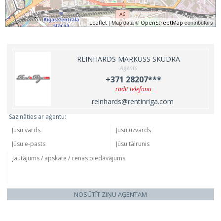
| Map data ©
contributors
Leaflet
OpenStreetMap
REINHARDS MARKUSS SKUDRA
Aģents
+371 28207***
rādīt telefonu
reinhards@rentinriga.com
Sazināties ar aģentu:
NOSŪTĪT ZIŅU AĢENTAM