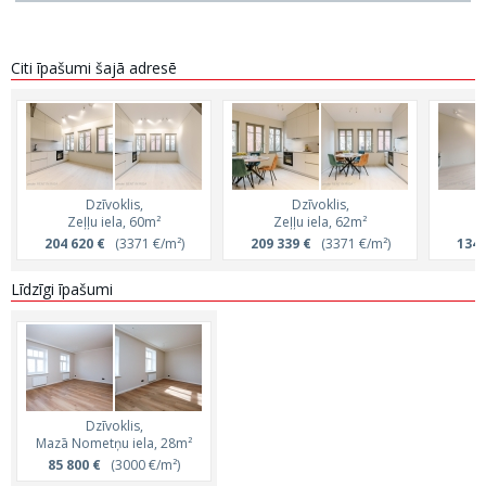
Citi īpašumi šajā adresē
Dzīvoklis,
Dzīvoklis,
Zeļļu iela, 60m²
Zeļļu iela, 62m²
Z
204 620 €
(3371 €/m²)
209 339 €
(3371 €/m²)
134 
Līdzīgi īpašumi
Dzīvoklis,
Mazā Nometņu iela, 28m²
85 800 €
(3000 €/m²)