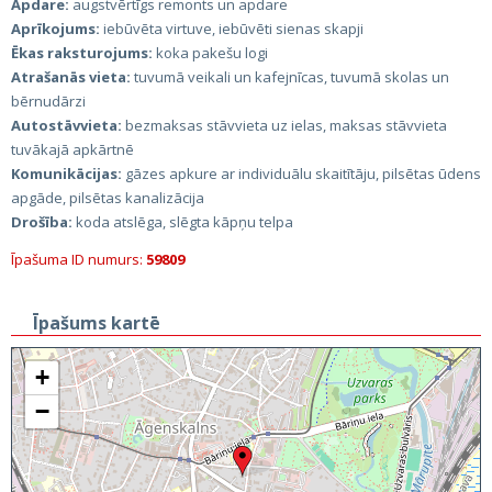
Apdare:
augstvērtīgs remonts un apdare
Aprīkojums:
iebūvēta virtuve, iebūvēti sienas skapji
Ēkas raksturojums:
koka pakešu logi
Atrašanās vieta:
tuvumā veikali un kafejnīcas, tuvumā skolas un
bērnudārzi
Autostāvvieta:
bezmaksas stāvvieta uz ielas, maksas stāvvieta
tuvākajā apkārtnē
Komunikācijas:
gāzes apkure ar individuālu skaitītāju, pilsētas ūdens
apgāde, pilsētas kanalizācija
Drošība:
koda atslēga, slēgta kāpņu telpa
Īpašuma ID numurs:
59809
Īpašums kartē
+
−