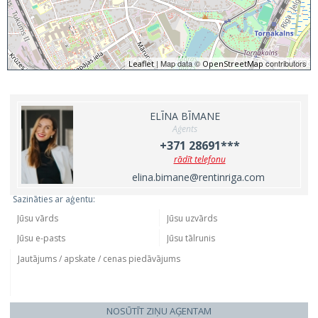
| Map data ©
contributors
Leaflet
OpenStreetMap
ELĪNA BĪMANE
Aģents
+371 28691***
rādīt telefonu
elina.bimane@rentinriga.com
Sazināties ar aģentu:
NOSŪTĪT ZIŅU AĢENTAM