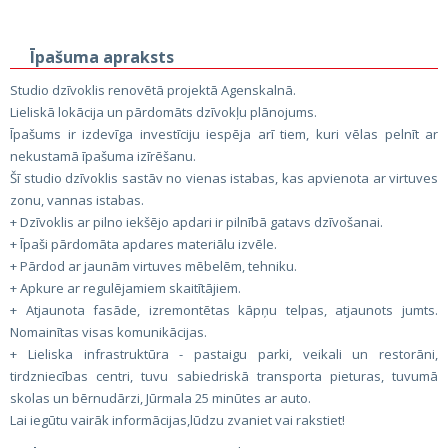
Īpašuma apraksts
Studio dzīvoklis renovētā projektā Agenskalnā.
Lieliskā lokācija un pārdomāts dzīvokļu plānojums.
Īpašums ir izdevīga investīciju iespēja arī tiem, kuri vēlas pelnīt ar
nekustamā īpašuma izīrēšanu.
Šī studio dzīvoklis sastāv no vienas istabas, kas apvienota ar virtuves
zonu, vannas istabas.
+ Dzīvoklis ar pilno iekšējo apdari ir pilnībā gatavs dzīvošanai.
+ Īpaši pārdomāta apdares materiālu izvēle.
+ Pārdod ar jaunām virtuves mēbelēm, tehniku.
+ Apkure ar regulējamiem skaitītājiem.
+ Atjaunota fasāde, izremontētas kāpņu telpas, atjaunots jumts.
Nomainītas visas komunikācijas.
+ Lieliska infrastruktūra - pastaigu parki, veikali un restorāni,
tirdzniecības centri, tuvu sabiedriskā transporta pieturas, tuvumā
skolas un bērnudārzi, Jūrmala 25 minūtes ar auto.
Lai iegūtu vairāk informācijas,lūdzu zvaniet vai rakstiet!