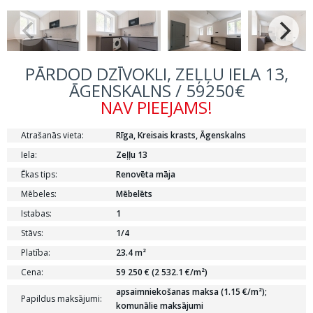
PĀRDOD DZĪVOKLI, ZEĻĻU IELA 13,
ĀGENSKALNS / 59250€
NAV PIEEJAMS!
Atrašanās vieta:
Rīga, Kreisais krasts, Āgenskalns
Iela:
Zeļļu 13
Ēkas tips:
Renovēta māja
Mēbeles:
Mēbelēts
Istabas:
1
Stāvs:
1/4
Platība:
23.4 m²
Cena:
59 250 € (2 532.1 €/m²)
apsaimniekošanas maksa (1.15 €/m²);
Papildus maksājumi:
komunālie maksājumi