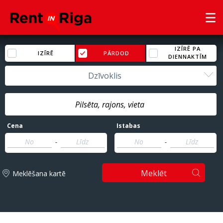
IZĪRĒ PA
IZĪRĒ
PĀRDOD
DIENNAKTĪM
Dzīvoklis
Cena
Istabas
-
-
Meklēt
Meklēšana kartē