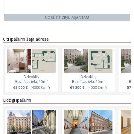
NOSŪTĪT ZIŅU AĢENTAM
Citi īpašumi šajā adresē
Dzīvoklis,
Dzīvoklis,
Baznīcas iela, 15m²
Baznīcas iela, 15m²
Ba
62 000 €
(4000 €/m²)
61 200 €
(4000 €/m²)
57 
Līdzīgi īpašumi