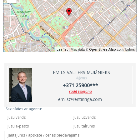
| Map data ©
contributors
Leaflet
OpenStreetMap
EMĪLS VALTERS MUIŽNIEKS
Aģents
+371 25900***
rādīt telefonu
emils@rentinriga.com
Sazināties ar aģentu: