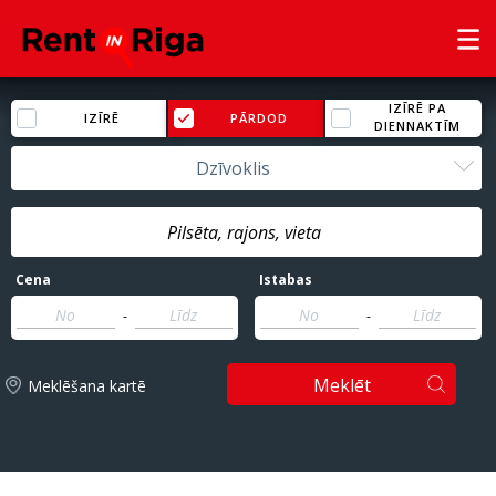
IZĪRĒ PA
IZĪRĒ
PĀRDOD
DIENNAKTĪM
Dzīvoklis
Cena
Istabas
-
-
Meklēt
Meklēšana kartē