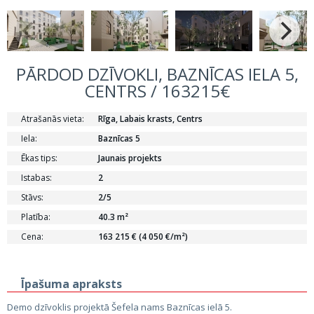
PĀRDOD DZĪVOKLI, BAZNĪCAS IELA 5,
CENTRS / 163215€
Atrašanās vieta:
Rīga, Labais krasts, Centrs
Iela:
Baznīcas 5
Ēkas tips:
Jaunais projekts
Istabas:
2
Stāvs:
2/5
Platība:
40.3 m²
Cena:
163 215 € (4 050 €/m²)
Īpašuma apraksts
Demo dzīvoklis projektā Šefela nams Baznīcas ielā 5.