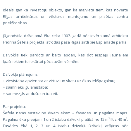
Ideāls gan kā investīciju objekts, gan kā mājvieta tiem, kas novērtē
Rīgas arhitektūras un vēstures mantojumu un pilsētas centra
priekšrocības.
Jūgendstila dzīvojamā ēka celta 1907. gadā pēc ievērojamā arhitekta
Frīdriha Šefela projekta, atrodas pašā Rīgas sirdī pie Esplanāde parka.
Dzīvoklis tiek pārdots ar balto apdari, kas dot iespēju jaunajiem
īpašniekiem to iekārtot pēc savām vēlmēm.
Dzīvokļa plānojums:
+ viesistaba apvienota ar virtuvi un skatu uz ēkas iekšpagalmu;
+ saimnieku guļamistaba;
+ sanmezgls ar dušu un tualeti.
Par projektu:
Šefela nams sastāv no divām ēkām – fasādes un pagalma mājas.
Pagalma ēka pieejami 1 un 2 istabu dzīvokļi platībā no 15 m² līdz 40 m².
Fasādes ēkā 1, 2, 3 un 4 istabu dzīvokļi. Dzīvokļi atšķiras pēc