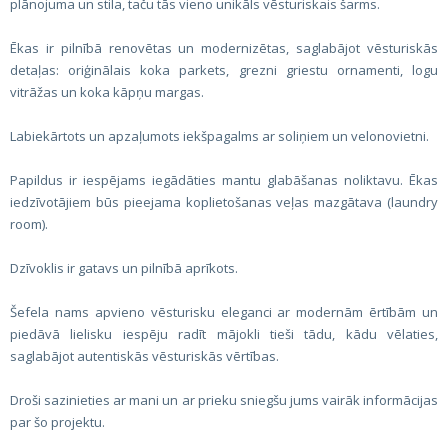
plānojuma un stila, taču tās vieno unikāls vēsturiskais šarms.
Ēkas ir pilnībā renovētas un modernizētas, saglabājot vēsturiskās
detaļas: oriģinālais koka parkets, grezni griestu ornamenti, logu
vitrāžas un koka kāpņu margas.
Labiekārtots un apzaļumots iekšpagalms ar soliņiem un velonovietni.
Papildus ir iespējams iegādāties mantu glabāšanas noliktavu. Ēkas
iedzīvotājiem būs pieejama koplietošanas veļas mazgātava (laundry
room).
Dzīvoklis ir gatavs un pilnībā aprīkots.
Šefela nams apvieno vēsturisku eleganci ar modernām ērtībām un
piedāvā lielisku iespēju radīt mājokli tieši tādu, kādu vēlaties,
saglabājot autentiskās vēsturiskās vērtības.
Droši sazinieties ar mani un ar prieku sniegšu jums vairāk informācijas
par šo projektu.