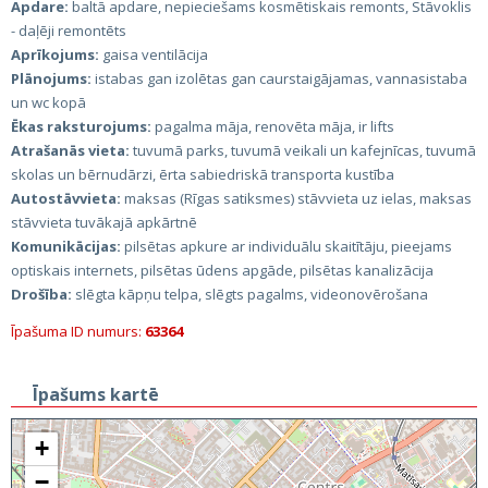
Apdare:
baltā apdare, nepieciešams kosmētiskais remonts, Stāvoklis
- daļēji remontēts
Aprīkojums:
gaisa ventilācija
Plānojums:
istabas gan izolētas gan caurstaigājamas, vannasistaba
un wc kopā
Ēkas raksturojums:
pagalma māja, renovēta māja, ir lifts
Atrašanās vieta:
tuvumā parks, tuvumā veikali un kafejnīcas, tuvumā
skolas un bērnudārzi, ērta sabiedriskā transporta kustība
Autostāvvieta:
maksas (Rīgas satiksmes) stāvvieta uz ielas, maksas
stāvvieta tuvākajā apkārtnē
Komunikācijas:
pilsētas apkure ar individuālu skaitītāju, pieejams
optiskais internets, pilsētas ūdens apgāde, pilsētas kanalizācija
Drošība:
slēgta kāpņu telpa, slēgts pagalms, videonovērošana
Īpašuma ID numurs:
63364
Īpašums kartē
+
−