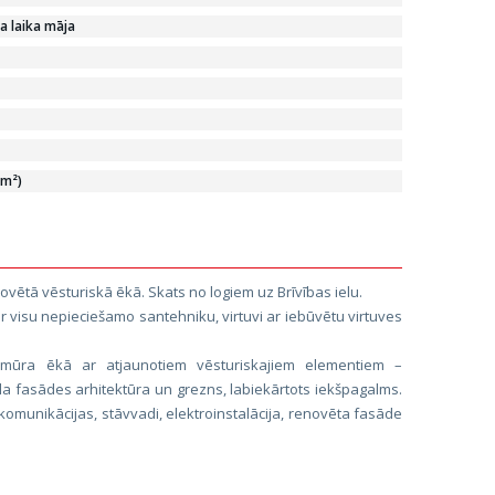
a laika māja
/m²)
novētā vēsturiskā ēkā. Skats no logiem uz Brīvības ielu.
ar visu nepieciešamo santehniku, virtuvi ar iebūvētu virtuves
 mūra ēkā ar atjaunotiem vēsturiskajiem elementiem –
la fasādes arhitektūra un grezns, labiekārtots iekšpagalms.
 komunikācijas, stāvvadi, elektroinstalācija, renovēta fasāde