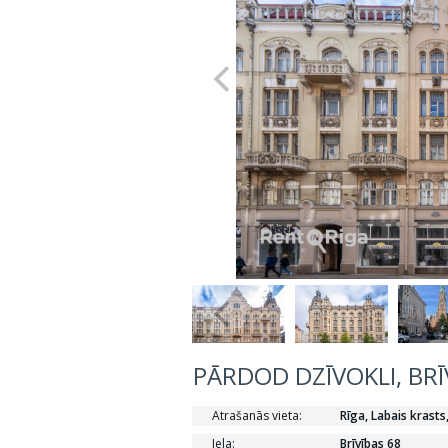
PĀRDOD DZĪVOKLI, BRĪV
Atrašanās vieta:
Rīga, Labais krasts
Iela:
Brīvības 68