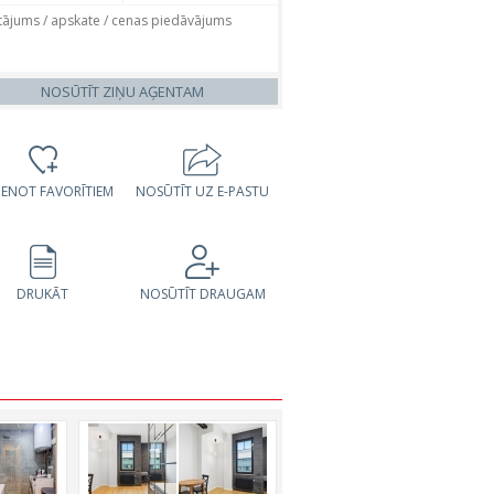
NOSŪTĪT ZIŅU AĢENTAM
VIENOT FAVORĪTIEM
NOSŪTĪT UZ E-PASTU
DRUKĀT
NOSŪTĪT DRAUGAM