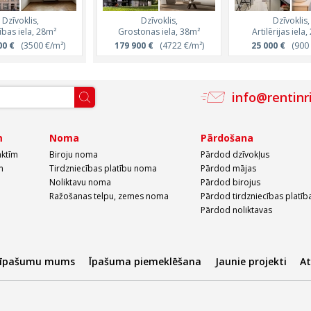
Dzīvoklis,
Dzīvoklis,
Dzīvoklis,
Dzīvoklis,
Dzīvoklis,
ības iela, 28m²
Brīvības iela, 49m²
Grostonas iela, 38m²
Brīvības iela, 4
Artilērijas iela
00 €
(3500 €/m²)
171 850 €
179 900 €
(3500 €/m²)
(4722 €/m²)
133 900 €
25 000 €
(3250 €
(900 
info@rentinr
m
Noma
Pārdošana
aktīm
Biroju noma
Pārdod dzīvokļus
m
Tirdzniecības platību noma
Pārdod mājas
Noliktavu noma
Pārdod birojus
Ražošanas telpu, zemes noma
Pārdod tirdzniecības platīb
Pārdod noliktavas
 īpašumu mums
Īpašuma piemeklēšana
Jaunie projekti
A