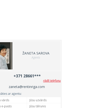
ŽANETA SAROVA
Aģents
+371 28661***
rādīt telefonu
zaneta@rentinriga.com
nāties ar aģentu: