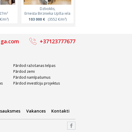
Dzīvoklis,
Dzīvoklis,
Dzīvoklis,
Dzīvoklis,
1m²
, 27m²
Ernesta Birznieka Upīša iela
Brīvības iela, 48m²
Brīvības iela, 31m²
Hanzas iela, 33m²
/m²)
€/m²)
170 100 €
103 000 €
(3500 €/m²)
(3552 €/m²)
128 000 €
111 870 €
(4077 €/m²)
(3300 €/m²)
iga.com
+37123777677
Pārdod ražošanas telpas
Pārdod zemi
Pārdod namīpašumus
as
Pārdod investīciju projektus
tsauksmes
Vakances
Kontakti