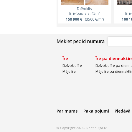
Dzīvoklis,
Brīvības iela, 45m²
Brīv
158 900 €
(3500 €/m²)
100 1
Meklēt pēc id numura
Īre
Īre pa diennaktī
Dzīvokļu īre
Dzīvokļu īre pa dienn
Māju īre
Māju īre pa diennaktī
Par mums
Pakalpojumi
Piedāvā
© Copyright 2026 - RentInRiga.lv