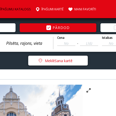
ĪPAŠUMU KATALOGS
ĪPAŠUMI KARTĒ
MANI FAVORĪTI
PĀRDOD
Cena
Istabas
-
Meklēšana kartē