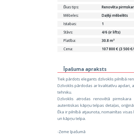
Ēkas tips:
Renovēta pirmskar
Mēbeles:
Daļēji mēbelēts
Istabas:
1
Stāvs:
4/6 (ir lifts)
Platība:
30.8 m²
Cena:
107 800 € (3 500 €
Īpašuma apraksts
Tiek pārdots elegants dzīvoklis pilnībā re
Dzīvoklis pārdodas ar kvalitatīvu apdari, 
tehniku.
Dzīvoklis atrodas renovētā pirmskara
autentiskas kāpņu telpas detaļas, oriģinā
Ēka ir pilnībā atjaunota, nomainītas visas
un kāpņu telpa.
-Zeme īpašumā