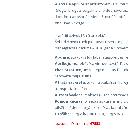
-Centrālā apkure ar alokatoriem (siltuma sk
-Slēgts, bruģēts pagalms ar videonovēro
-Ļoti ērta atrašanās vieta: 5 minūšu attāl
attālumā-Vecrīga.
Ir arī citi dzīvokļi šajā projektā.
Šobrīd dzīvokļi tiek piedāvāti rezervācij
pabeigšanas datums – 2026.gada 1.novem
Apdare:
stāvoklis ļoti labs, augstvērtīgs
Aprīkojums:
iebūvēta virtuve, uzstādīta 
Ēkas raksturojums:
ieeja no ēkas fasāde
renovēta māja, ir lifts
Atrašanās vieta:
tuvumā veikali un kafej
transporta kustība
Autostāvvieta:
maksas (Rīgas satiksmes)
Komunikācijas:
pilsētas apkure ar individ
pilsētas ūdens apgāde, pilsētas kanalizāc
Drošība:
slēgta kāpņu telpa, slēgts paga
Īpašuma ID numurs:
67553