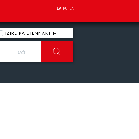
LV
RU
EN
IZĪRĒ PA DIENNAKTĪM
-