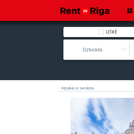
IZĪRĒ
Dzīvoklis
Atpakaļ uz sarakstu