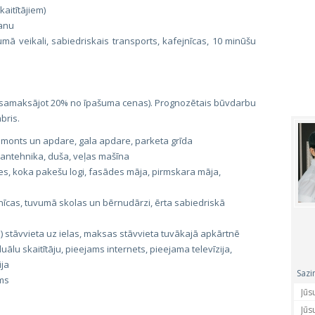
aitītājiem)
šanu
umā veikali, sabiedriskais transports, kafejnīcas, 10 minūšu
ai (samaksājot 20% no īpašuma cenas). Prognozētais būvdarbu
bris.
 remonts un apdare, gala apdare, parketa grīda
santehnika, duša, veļas mašīna
s, koka pakešu logi, fasādes māja, pirmskara māja,
nīcas, tuvumā skolas un bērnudārzi, ērta sabiedriskā
 stāvvieta uz ielas, maksas stāvvieta tuvākajā apkārtnē
uālu skaitītāju, pieejams internets, pieejama televīzija,
ija
Sazi
lms