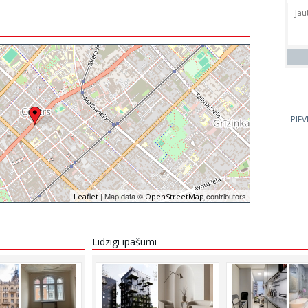
PIE
| Map data ©
contributors
Leaflet
OpenStreetMap
Līdzīgi īpašumi