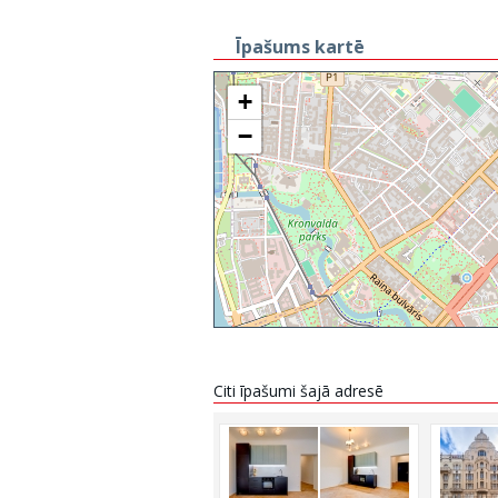
Īpašums kartē
+
−
Citi īpašumi šajā adresē