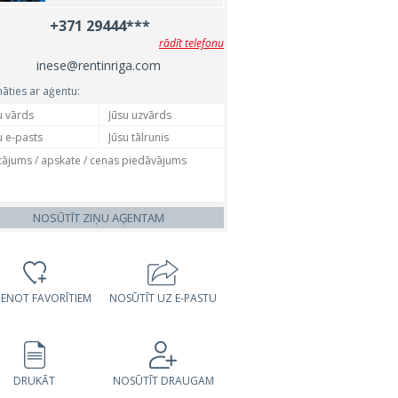
+371 29444***
rādīt telefonu
inese@rentinriga.com
nāties ar aģentu:
NOSŪTĪT ZIŅU AĢENTAM
VIENOT FAVORĪTIEM
NOSŪTĪT UZ E-PASTU
DRUKĀT
NOSŪTĪT DRAUGAM