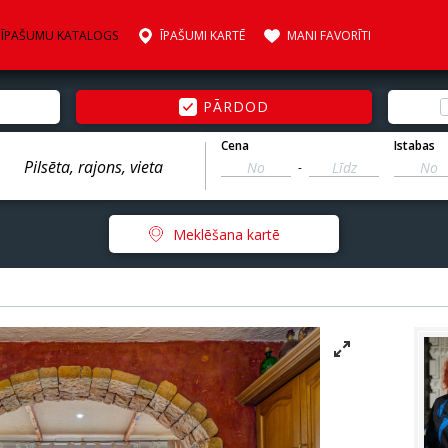
ĪPAŠUMU KATALOGS
ĪPAŠUMI KARTĒ
MANI FAVORĪTI
PĀRDOD
Cena
Istabas
-
Meklēšana kartē