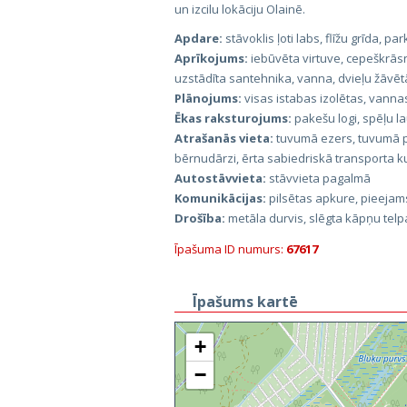
un izcilu lokāciju Olainē.
Apdare:
stāvoklis ļoti labs, flīžu grīda, pa
Aprīkojums:
iebūvēta virtuve, cepeškrāsn
uzstādīta santehnika, vanna, dvieļu žāvētā
Plānojums:
visas istabas izolētas, vanna
Ēkas raksturojums:
pakešu logi, spēļu la
Atrašanās vieta:
tuvumā ezers, tuvumā pa
bērnudārzi, ērta sabiedriskā transporta k
Autostāvvieta:
stāvvieta pagalmā
Komunikācijas:
pilsētas apkure, pieejams
Drošība:
metāla durvis, slēgta kāpņu telp
Īpašuma ID numurs:
67617
Īpašums kartē
+
−