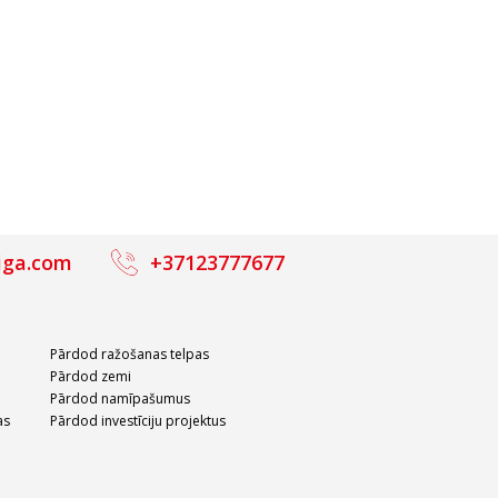
iga.com
+37123777677
Pārdod ražošanas telpas
Pārdod zemi
Pārdod namīpašumus
as
Pārdod investīciju projektus