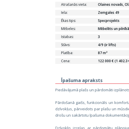
Atrašanās vieta:
Olaines novads, Ol
Iela:
Zemgales 49
Ēkas tips:
Specprojekts
Mēbeles:
Mēbelēts un pilnīb
Istabas:
3
Stāvs:
4/9 (ir lifts)
Platība:
87 m²
Cena:
122 000 € (1 402.3
Īpašuma apraksts
Piedāvājumā plašs un pārdomāti izplānots 
Pārdošanā gaišs, funkcionāls un komforta
dzīvokļus, pārveidots par plašu un mūsdie
drošu un sakārtotu īpašuma dokumentācij
Dzīvoklis izceļas ar pārdomātu plāno