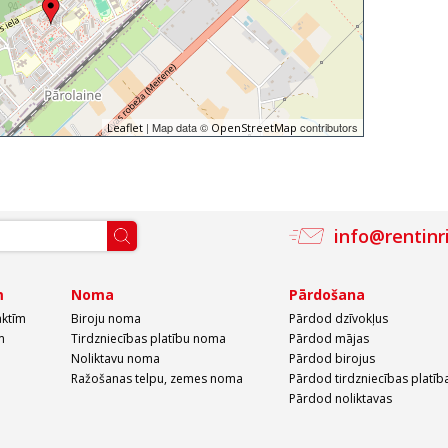
| Map data ©
contributors
Leaflet
OpenStreetMap
info@rentinr
m
Noma
Pārdošana
aktīm
Biroju noma
Pārdod dzīvokļus
m
Tirdzniecības platību noma
Pārdod mājas
Noliktavu noma
Pārdod birojus
Ražošanas telpu, zemes noma
Pārdod tirdzniecības platīb
Pārdod noliktavas