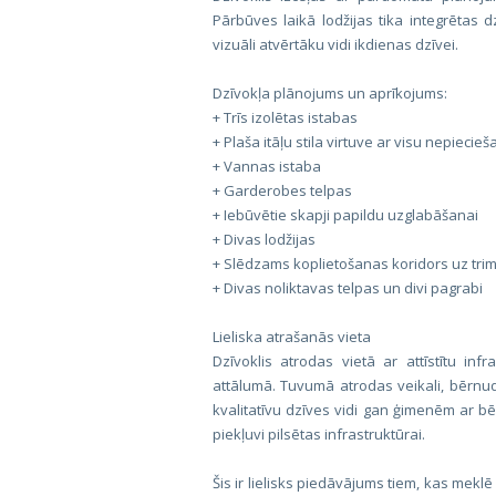
Pārbūves laikā lodžijas tika integrētas 
vizuāli atvērtāku vidi ikdienas dzīvei.
Dzīvokļa plānojums un aprīkojums:
+ Trīs izolētas istabas
+ Plaša itāļu stila virtuve ar visu nepieci
+ Vannas istaba
+ Garderobes telpas
+ Iebūvētie skapji papildu uzglabāšanai
+ Divas lodžijas
+ Slēdzams koplietošanas koridors uz tri
+ Divas noliktavas telpas un divi pagrabi
Lieliska atrašanās vieta
Dzīvoklis atrodas vietā ar attīstītu in
attālumā. Tuvumā atrodas veikali, bērnudā
kvalitatīvu dzīves vidi gan ģimenēm ar b
piekļuvi pilsētas infrastruktūrai.
Šis ir lielisks piedāvājums tiem, kas mek