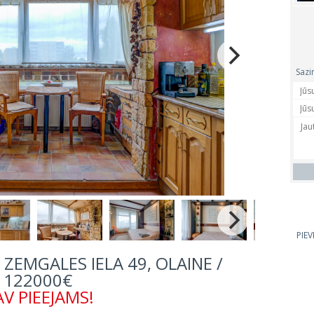
Sazi
PIE
ZEMGALES IELA 49, OLAINE /
122000€
V PIEEJAMS!