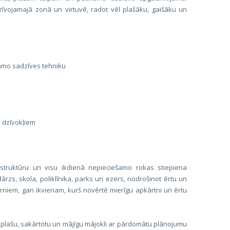
dzīvojamajā zonā un virtuvē, radot vēl plašāku, gaišāku un
ešamo sadzīves tehniku
m dzīvokļiem
frastruktūru un visu ikdienā nepieciešamo rokas stiepiena
rzs, skola, poliklīnika, parks un ezers, nodrošinot ērtu un
ērniem, gan ikvienam, kurš novērtē mierīgu apkārtni un ērtu
lē plašu, sakārtotu un mājīgu mājokli ar pārdomātu plānojumu