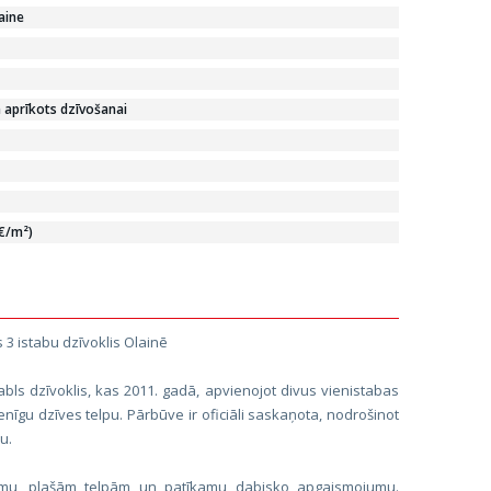
aine
ā aprīkots dzīvošanai
 €/m²)
3 istabu dzīvoklis Olainē
bls dzīvoklis, kas 2011. gadā, apvienojot divus vienistabas
nīgu dzīves telpu. Pārbūve ir oficiāli saskaņota, nodrošinot
u.
jumu, plašām telpām un patīkamu dabisko apgaismojumu.