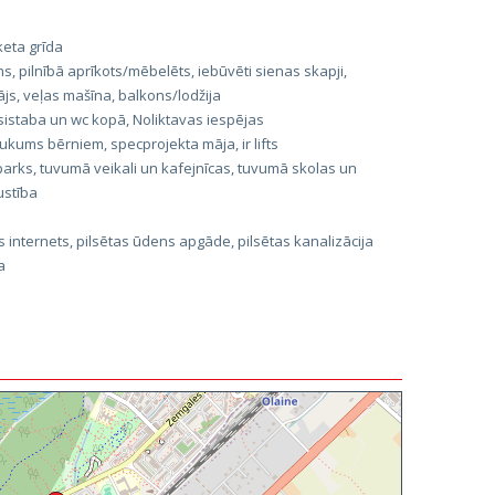
rketa grīda
s, pilnībā aprīkots/mēbelēts, iebūvēti sienas skapji,
js, veļas mašīna, balkons/lodžija
sistaba un wc kopā, Noliktavas iespējas
ukums bērniem, specprojekta māja, ir lifts
rks, tuvumā veikali un kafejnīcas, tuvumā skolas un
ustība
 internets, pilsētas ūdens apgāde, pilsētas kanalizācija
a