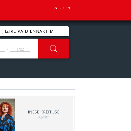
LV
RU
EN
IZĪRĒ PA DIENNAKTĪM
-
INESE KREITUSE
Aģents