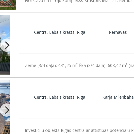
Noliktavu un biroju komplekss Krustpils ielā 121. Remus 
Centrs, Labais krasts, Rīga
Pērnavas
Zeme (3/4 daļa): 431,25 m² Ēka (3/4 daļa): 608,42 m² 
Centrs, Labais krasts, Rīga
Kārļa Milenbaha
Investīciju objekts Rīgas centrā ar attīstības potenciālu 