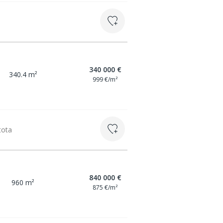
340 000 €
340.4 m²
999 €/m²
tota
840 000 €
960 m²
875 €/m²