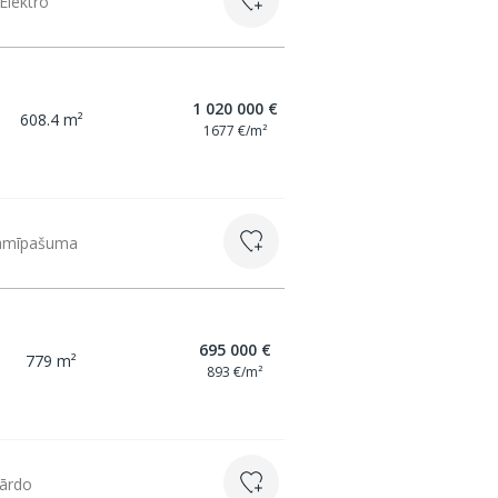
Elektro
1 020 000 €
608.4 m²
1677 €/m²
(namīpašuma
695 000 €
779 m²
893 €/m²
Pārdo