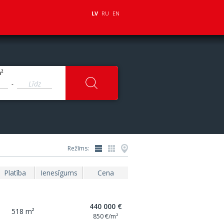
LV
RU
EN
2
m
-
Režīms:
Platība
Ienesīgums
Cena
440 000 €
518 m²
850 €/m²