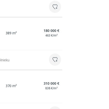
180 000 €
389 m²
463 €/m²
olnieku
310 000 €
370 m²
838 €/m²