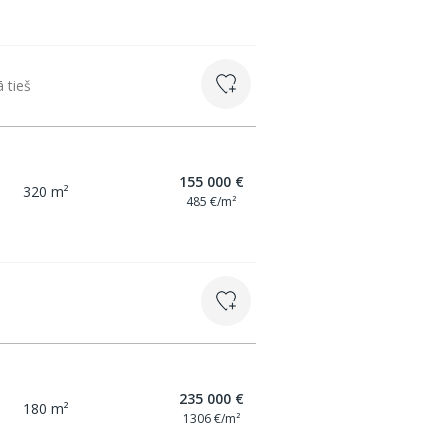
ā tieš
155 000 €
320 m²
485 €/m²
235 000 €
180 m²
1306 €/m²