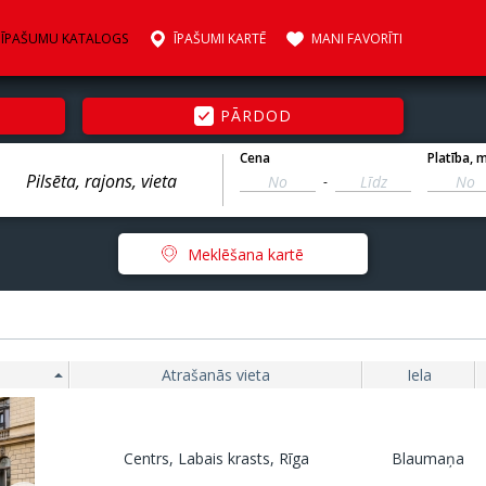
ĪPAŠUMU KATALOGS
ĪPAŠUMI KARTĒ
MANI FAVORĪTI
PĀRDOD
Cena
Platība
, 
-
Meklēšana kartē
Atrašanās vieta
Iela
Centrs, Labais krasts, Rīga
Blaumaņa