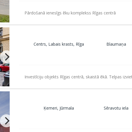
Pārdošanā ienesīgs ēku komplekss Rīgas centrā
Centrs, Labais krasts, Rīga
Blaumaņa
Investīciju objekts Rīgas centrā, skaistā ēkā. Telpas izvie
Ķemeri, Jūrmala
Sēravotu iela