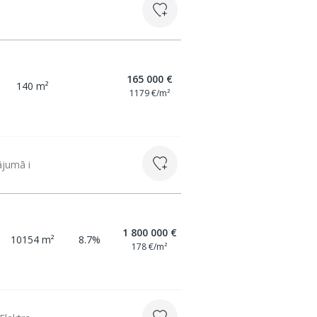
165 000 €
140 m²
1179 €/m²
ājumā i
1 800 000 €
10154 m²
8.7%
178 €/m²