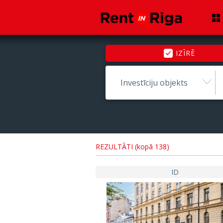
IZĪRĒ
Investīciju objekts
REZULTĀTI (kopā 138)
ID