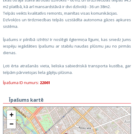
Ēkas otrajā stāvā atrodas dzīvoklis - 60 m2 un tirdzniecības telpas 94.5
m2 platībā, kā arī mansardstāvā ir divi dzīvokļi - 36 un 38m2.
Telpās veikts kvalitatīvs remonts, mainītas visas komunikācijas.
Dzīvokļos un tirdzniecības telpās uzstādīta autonoma gāzes apkures
sistēma.
Īpašums ir pilnībā izīrēts! Ir noslēgti ilgtermiņa līgumi, kas sniedz Jums
iespēju iegādāties īpašumu ar stabilu naudas plūsmu jau no pirmās
dienas.
Ļoti ērta atrašanās vieta, lieliska sabiedriskā transporta kustība, gar
telpām pārvietojas liela gājēju plūsma.
Īpašuma ID numurs:
22061
Īpašums kartē
+
−