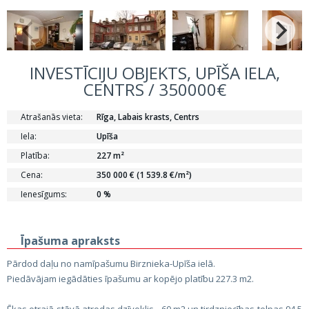
INVESTĪCIJU OBJEKTS, UPĪŠA IELA,
CENTRS / 350000€
Atrašanās vieta:
Rīga, Labais krasts, Centrs
Iela:
Upīša
Platība:
227 m²
Cena:
350 000 € (1 539.8 €/m²)
Ienesīgums:
0 %
Īpašuma apraksts
Pārdod daļu no namīpašumu Birznieka-Upīša ielā.
Piedāvājam iegādāties īpašumu ar kopējo platību 227.3 m2.