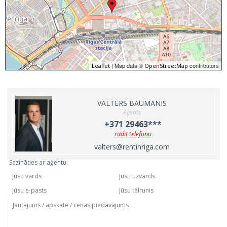
| Map data ©
contributors
Leaflet
OpenStreetMap
VALTERS BAUMANIS
Aģents
+371 29463***
rādīt telefonu
valters@rentinriga.com
Sazināties ar aģentu: