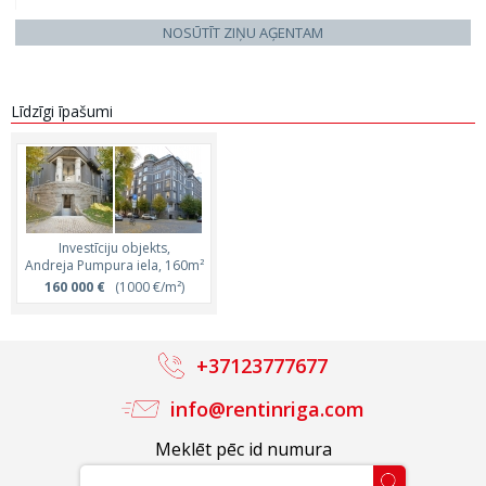
NOSŪTĪT ZIŅU AĢENTAM
Līdzīgi īpašumi
Investīciju objekts,
Andreja Pumpura iela, 160m²
160 000 €
(1000 €/m²)
+37123777677
info@rentinriga.com
Meklēt pēc id numura