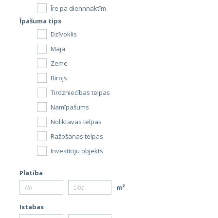
Īre pa diennnaktīm
Īpašuma tips
Dzīvoklis
Māja
Zeme
Birojs
Tirdzniecības telpas
Namīpašums
Noliktavas telpas
Ražošanas telpas
Investīciju objekts
Platība
m²
Istabas