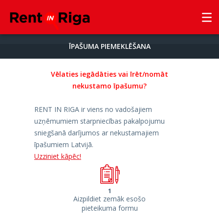
ĪPAŠUMA PIEMEKLĒŠANA
Vēlaties iegādāties
vai
īrēt/nomāt
nekustamo īpašumu?
RENT IN RIGA ir viens no vadošajiem
uzņēmumiem starpniecības pakalpojumu
sniegšanā darījumos ar nekustamajiem
īpašumiem Latvijā.
Uzziniet kāpēc!
1
Aizpildiet zemāk esošo
pieteikuma formu