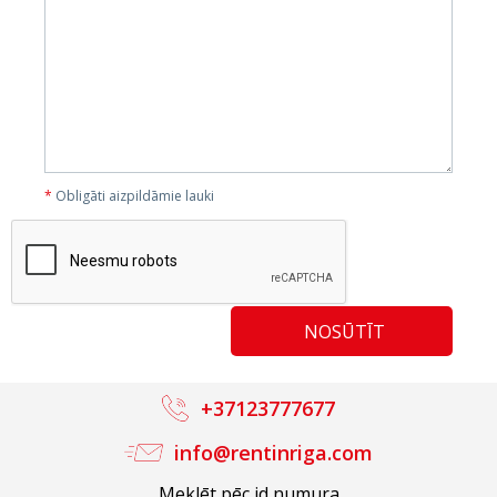
*
Obligāti aizpildāmie lauki
+37123777677
info@rentinriga.com
Meklēt pēc id numura