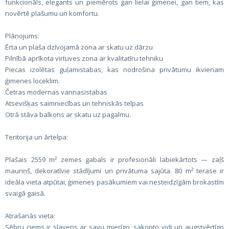
funkcionāls, elegants un piemērots gan lielai ģimenei, gan tiem, kas
novērtē plašumu un komfortu.
Plānojums:
Ērta un plaša dzīvojamā zona ar skatu uz dārzu
Pilnībā aprīkota virtuves zona ar kvalitatīru tehniku
Piecas izolētas guļamistabas, kas nodrošina privātumu ikvienam
ģimenes loceklim.
Četras modernas vannasistabas
Atsevišķas saimniecības un tehniskās telpas
Otrā stāva balkons ar skatu uz pagalmu.
Teritorija un ārtelpa:
Plašais 2559 m² zemes gabals ir profesionāli labiekārtots — zaļš
mauriņš, dekoratīvie stādījumi un privātuma sajūta. 80 m² terase ir
ideāla vieta atpūtai, ģimenes pasākumiem vai nesteidzīgām brokastīm
svaigā gaisā.
Atrašanās vieta:
Sēbru ciems ir slavens ar savu mierīgo, sakopto vidi un augstvērtīgo