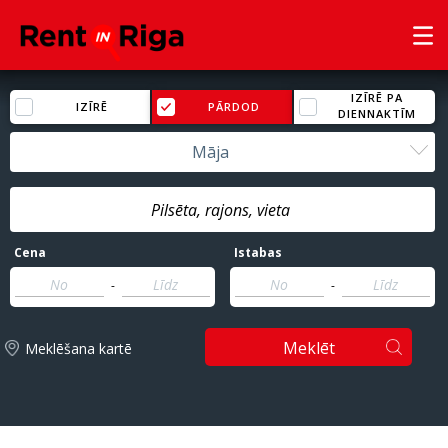
IZĪRĒ PA
IZĪRĒ
PĀRDOD
DIENNAKTĪM
Māja
Cena
Istabas
-
-
Meklēt
Meklēšana kartē