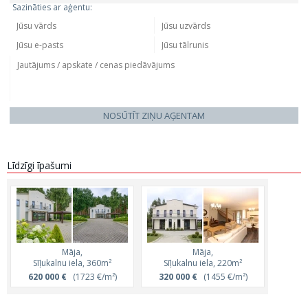
Sazināties ar aģentu:
NOSŪTĪT ZIŅU AĢENTAM
Līdzīgi īpašumi
Māja,
Māja,
Sīļukalnu iela, 360m²
Sīļukalnu iela, 220m²
620 000 €
(1723 €/m²)
320 000 €
(1455 €/m²)