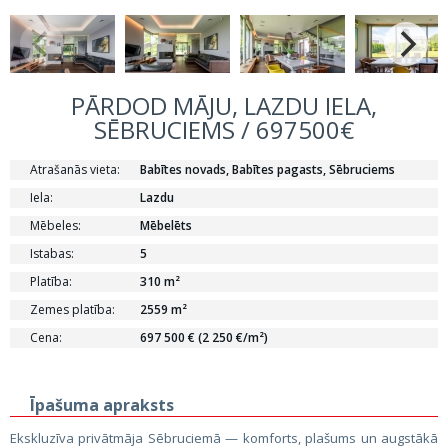
PĀRDOD MĀJU, LAZDU IELA,
SĒBRUCIEMS / 697500€
Atrašanās vieta:
Babītes novads, Babītes pagasts, Sēbruciems
Iela:
Lazdu
Mēbeles:
Mēbelēts
Istabas:
5
Platība:
310 m²
Zemes platība:
2559 m²
Cena:
697 500 € (2 250 €/m²)
Īpašuma apraksts
Ekskluzīva privātmāja Sēbruciemā — komforts, plašums un augstākā