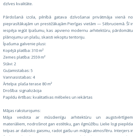
dzīves kvalitāte.
Pārdošanā izcila, pilnībā gatava dzīvošanai privātmāja vienā no
pieprasītākajām un prestižākajām Pierīgas vietām — Sēbruciemā. Šī ir
iespēja iegūt īpašumu, kas apvieno modernu arhitektūru, pārdomātu
plānojumu un plašu, skaisti iekoptu teritoriju.
Īpašuma galvenie plusi:
Kopējā platība: 310 m²
Zemes platība: 2559 m²
Stāvi: 2
Guļamistabas: 5
Vannasistabas: 4
Ārtelpa: plaša terase 80 m²
Drošība: signalizācija
Papildu ērtības: kvalitatīvas mēbeles un iekārtas
Mājas raksturojums:
Māja veidota ar mūsdienīgu arhitektūru un augstvērtīgiem
materiāliem, nodrošinot gan estētiku, gan ilgmūžību. Lielie logi piepilda
telpas ar dabisko gaismu, radot gaišu un mājīgu atmosfēru. Interjers ir