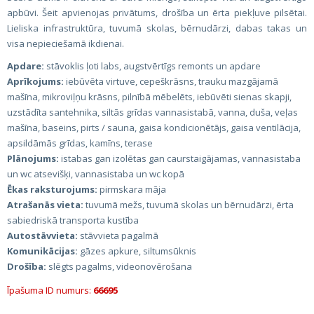
apbūvi. Šeit apvienojas privātums, drošība un ērta piekļuve pilsētai.
Lieliska infrastruktūra, tuvumā skolas, bērnudārzi, dabas takas un
visa nepieciešamā ikdienai.
Apdare:
stāvoklis ļoti labs, augstvērtīgs remonts un apdare
Aprīkojums:
iebūvēta virtuve, cepeškrāsns, trauku mazgājamā
mašīna, mikroviļņu krāsns, pilnībā mēbelēts, iebūvēti sienas skapji,
uzstādīta santehnika, siltās grīdas vannasistabā, vanna, duša, veļas
mašīna, baseins, pirts / sauna, gaisa kondicionētājs, gaisa ventilācija,
apsildāmās grīdas, kamīns, terase
Plānojums:
istabas gan izolētas gan caurstaigājamas, vannasistaba
un wc atsevišķi, vannasistaba un wc kopā
Ēkas raksturojums:
pirmskara māja
Atrašanās vieta:
tuvumā mežs, tuvumā skolas un bērnudārzi, ērta
sabiedriskā transporta kustība
Autostāvvieta:
stāvvieta pagalmā
Komunikācijas:
gāzes apkure, siltumsūknis
Drošība:
slēgts pagalms, videonovērošana
Īpašuma ID numurs:
66695