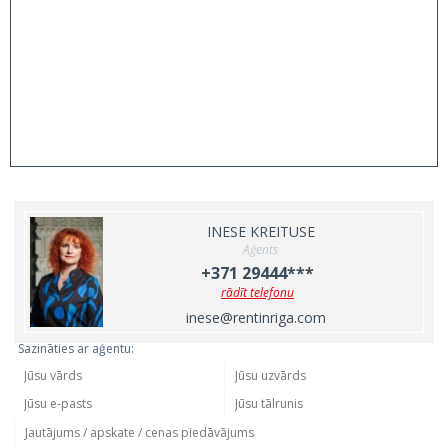
INESE KREITUSE
Aģents
+371 29444***
rādīt telefonu
inese@rentinriga.com
Sazināties ar aģentu: