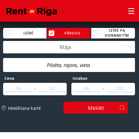
IZĪRĒ PA
IZĪRĒ
PĀRDOD
DIENNAKTĪM
Māja
Cena
Istabas
-
-
Meklēt
Meklēšana kartē