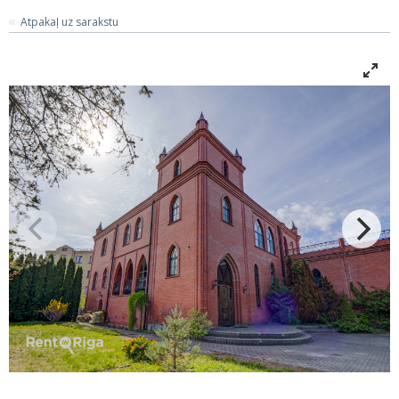
Atpakaļ uz sarakstu