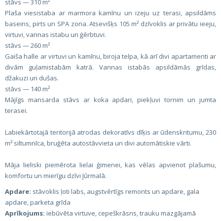
stāvs — 310 m²
Plaša viesistaba ar marmora kamīnu un izeju uz terasi, apsildāms
baseins, pirts un SPA zona. Atsevišķs 105 m² dzīvoklis ar privātu ieeju,
virtuvi, vannas istabu un ģērbtuvi.
stāvs — 260 m²
Gaiša halle ar virtuvi un kamīnu, biroja telpa, kā arī divi apartamenti ar
divām guļamistabām katrā. Vannas istabās apsildāmās grīdas,
džakuzi un dušas.
stāvs — 140 m²
Mājīgs mansarda stāvs ar koka apdari, piekļuvi tornim un jumta
terasei.
Labiekārtotajā teritorijā atrodas dekoratīvs dīķis ar ūdenskritumu, 230
m² siltumnīca, bruģēta autostāvvieta un divi automātiskie vārti.
Māja lieliski piemērota lielai ģimenei, kas vēlas apvienot plašumu,
komfortu un mierīgu dzīvi Jūrmalā.
Apdare:
stāvoklis ļoti labs, augstvērtīgs remonts un apdare, gala
apdare, parketa grīda
Aprīkojums:
iebūvēta virtuve, cepeškrāsns, trauku mazgājamā