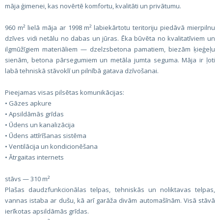
māja ģimenei, kas novērtē komfortu, kvalitāti un privātumu.
960 m² lielā māja ar 1998 m² labiekārtotu teritoriju piedāvā mierpilnu
dzīves vidi netālu no dabas un jūras. Ēka būvēta no kvalitatīviem un
ilgmūžīgiem materiāliem — dzelzsbetona pamatiem, biezām ķieģeļu
sienām, betona pārsegumiem un metāla jumta seguma. Māja ir ļoti
labā tehniskā stāvoklī un pilnībā gatava dzīvošanai.
Pieejamas visas pilsētas komunikācijas:
• Gāzes apkure
• Apsildāmās grīdas
• Ūdens un kanalizācija
• Ūdens attīrīšanas sistēma
• Ventilācija un kondicionēšana
• Ātrgaitas internets
stāvs — 310 m²
Plašas daudzfunkcionālas telpas, tehniskās un noliktavas telpas,
vannas istaba ar dušu, kā arī garāža divām automašīnām. Visā stāvā
ierīkotas apsildāmās grīdas.