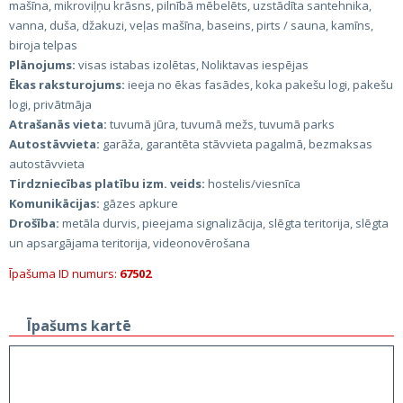
mašīna, mikroviļņu krāsns, pilnībā mēbelēts, uzstādīta santehnika,
vanna, duša, džakuzi, veļas mašīna, baseins, pirts / sauna, kamīns,
biroja telpas
Plānojums:
visas istabas izolētas, Noliktavas iespējas
Ēkas raksturojums:
ieeja no ēkas fasādes, koka pakešu logi, pakešu
logi, privātmāja
Atrašanās vieta:
tuvumā jūra, tuvumā mežs, tuvumā parks
Autostāvvieta:
garāža, garantēta stāvvieta pagalmā, bezmaksas
autostāvvieta
Tirdzniecības platību izm. veids:
hostelis/viesnīca
Komunikācijas:
gāzes apkure
Drošība:
metāla durvis, pieejama signalizācija, slēgta teritorija, slēgta
un apsargājama teritorija, videonovērošana
Īpašuma ID numurs:
67502
Īpašums kartē