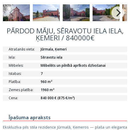
PĀRDOD MĀJU, SĒRAVOTU IELA IELA,
ĶEMERI / 840000€
Atrašanās vieta:
Jūrmala, Ķemeri
Iela:
Sēravotu iela
Mēbeles:
Mēbelēts un pilnībā aprīkots dzīvošanai
Istabas:
7
Platība:
960 m²
Zemes platība:
1960 m²
Cena:
840 000 € (875 €/m²)
Īpašuma apraksts
Ekskluzīva pils stila rezidence Jūrmalā, Ķemeros — plaša un eleganta