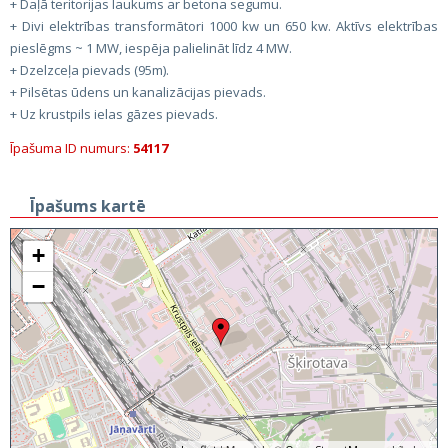
+ Daļā teritorijas laukums ar betona segumu.
+ Divi elektrības transformātori 1000 kw un 650 kw. Aktīvs elektrības
pieslēgms ~ 1 MW, iespēja palielināt līdz 4 MW.
+ Dzelzceļa pievads (95m).
+ Pilsētas ūdens un kanalizācijas pievads.
+ Uz krustpils ielas gāzes pievads.
Īpašuma ID numurs:
54117
Īpašums kartē
+
−