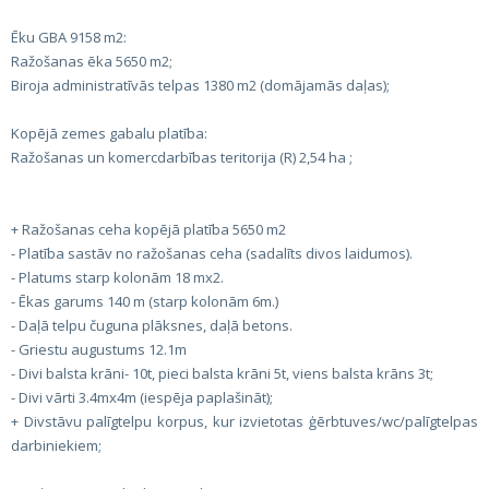
Ēku GBA 9158 m2:
Ražošanas ēka 5650 m2;
Biroja administratīvās telpas 1380 m2 (domājamās daļas);
Kopējā zemes gabalu platība:
Ražošanas un komercdarbības teritorija (R) 2,54 ha ;
+ Ražošanas ceha kopējā platība 5650 m2
- Platība sastāv no ražošanas ceha (sadalīts divos laidumos).
- Platums starp kolonām 18 mx2.
- Ēkas garums 140 m (starp kolonām 6m.)
- Daļā telpu čuguna plāksnes, daļā betons.
- Griestu augustums 12.1m
- Divi balsta krāni- 10t, pieci balsta krāni 5t, viens balsta krāns 3t;
- Divi vārti 3.4mx4m (iespēja paplašināt);
+ Divstāvu palīgtelpu korpus, kur izvietotas ģērbtuves/wc/palīgtelpas
darbiniekiem;