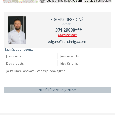
| Map data ©
contributors
Leaflet
OpenStreetMap
EDGARS REGZDIŅŠ
Aģents
+371 29888***
rādīt telefonu
edgars@rentinriga.com
Sazināties ar aģentu:
NOSŪTĪT ZIŅU AĢENTAM