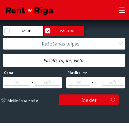
IZĪRĒ
PĀRDOD
Ražošanas telpas
2
Cena
Platība
, m
-
-
Meklēt
Meklēšana kartē