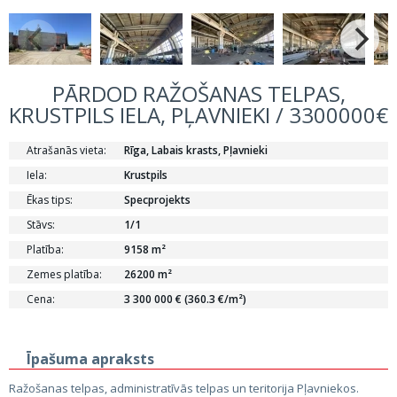
PĀRDOD RAŽOŠANAS TELPAS,
KRUSTPILS IELA, PĻAVNIEKI / 3300000€
Atrašanās vieta:
Rīga, Labais krasts, Pļavnieki
Iela:
Krustpils
Ēkas tips:
Specprojekts
Stāvs:
1/1
Platība:
9158 m²
Zemes platība:
26200 m²
Cena:
3 300 000 € (360.3 €/m²)
Īpašuma apraksts
Ražošanas telpas, administratīvās telpas un teritorija Pļavniekos.