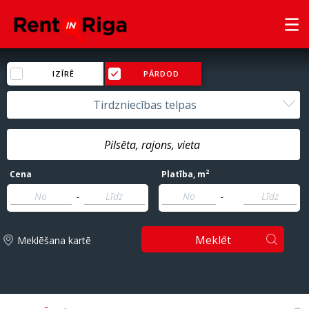
IZĪRĒ
PĀRDOD
Tirdzniecības telpas
2
Cena
Platība
, m
-
-
Meklēt
Meklēšana kartē