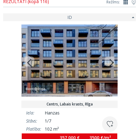
REZULTĀTI (kopā 116)
Režīms:
ID
Centrs, Labais krasts, Rīga
Iela:
Hanzas
Stāvs:
1/7
Platība:
102 m²
357 000 €
3500 €/m²