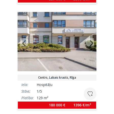
Centrs, Labais krasts, Rīga
Iela:
Hospitāļu
Stāvs:
1/5
Platība:
129 m²
180 000 €
1396 €/m²