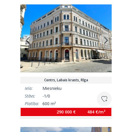
Centrs, Labais krasts, Rīga
Iela:
Miesnieku
Stāvs:
-1/0
Platība:
600 m²
290 000 €
484 €/m²