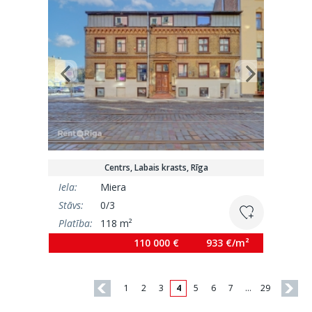
Centrs, Labais krasts, Rīga
Iela:
Miera
Stāvs:
0/3
Platība:
118 m²
110 000 €
933 €/m²
1
2
3
4
5
6
7
…
29