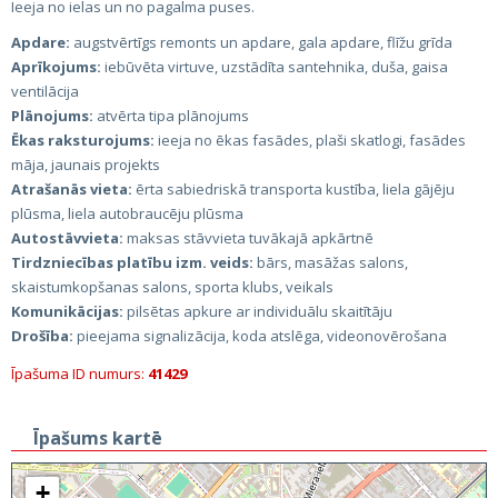
Ieeja no ielas un no pagalma puses.
Apdare:
augstvērtīgs remonts un apdare, gala apdare, flīžu grīda
Aprīkojums:
iebūvēta virtuve, uzstādīta santehnika, duša, gaisa
ventilācija
Plānojums:
atvērta tipa plānojums
Ēkas raksturojums:
ieeja no ēkas fasādes, plaši skatlogi, fasādes
māja, jaunais projekts
Atrašanās vieta:
ērta sabiedriskā transporta kustība, liela gājēju
plūsma, liela autobraucēju plūsma
Autostāvvieta:
maksas stāvvieta tuvākajā apkārtnē
Tirdzniecības platību izm. veids:
bārs, masāžas salons,
skaistumkopšanas salons, sporta klubs, veikals
Komunikācijas:
pilsētas apkure ar individuālu skaitītāju
Drošība:
pieejama signalizācija, koda atslēga, videonovērošana
Īpašuma ID numurs:
41429
Īpašums kartē
+