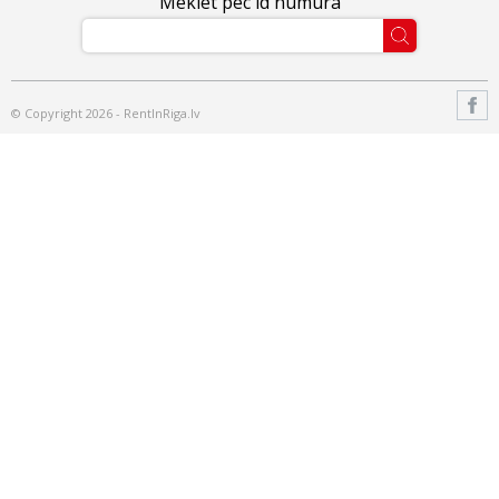
Meklēt pēc id numura
© Copyright 2026 - RentInRiga.lv