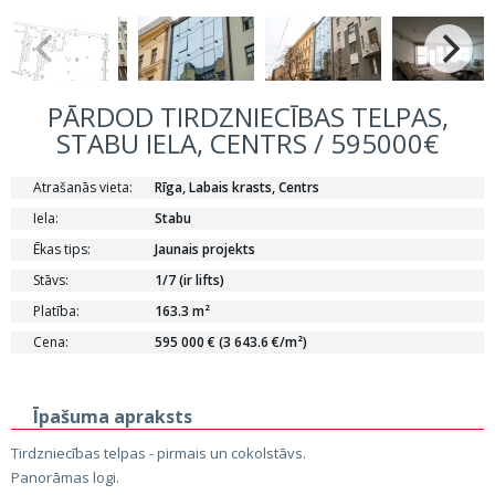
PĀRDOD TIRDZNIECĪBAS TELPAS,
STABU IELA, CENTRS / 595000€
Atrašanās vieta:
Rīga, Labais krasts, Centrs
Iela:
Stabu
Ēkas tips:
Jaunais projekts
Stāvs:
1/7 (ir lifts)
Platība:
163.3 m²
Cena:
595 000 € (3 643.6 €/m²)
Īpašuma apraksts
Tirdzniecības telpas - pirmais un cokolstāvs.
Panorāmas logi.