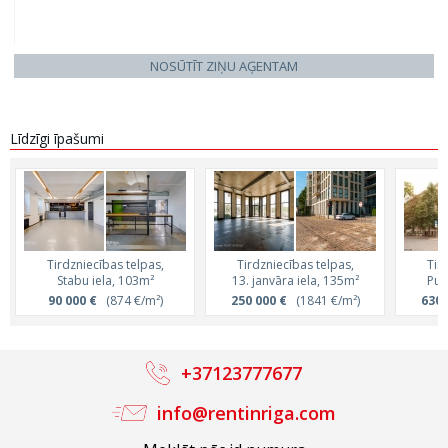
NOSŪTĪT ZIŅU AĢENTAM
Līdzīgi īpašumi
Tirdzniecības telpas,
Tirdzniecības telpas,
Tir
Stabu iela, 103m²
13. janvāra iela, 135m²
Pum
90 000 €
(874 €/m²)
250 000 €
(1841 €/m²)
630 
+37123777677
info@rentinriga.com