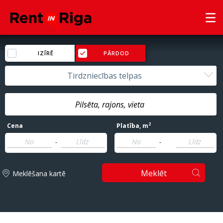
IZĪRĒ
PĀRDOD
Tirdzniecības telpas
2
Cena
Platība
, m
-
-
Meklēt
Meklēšana kartē