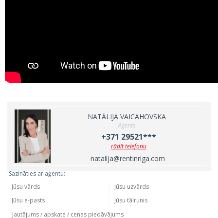
NATĀLIJA VAICAHOVSKA
Aģents
+371 29521***
rādīt telefonu
natalija@rentinriga.com
Sazināties ar aģentu: