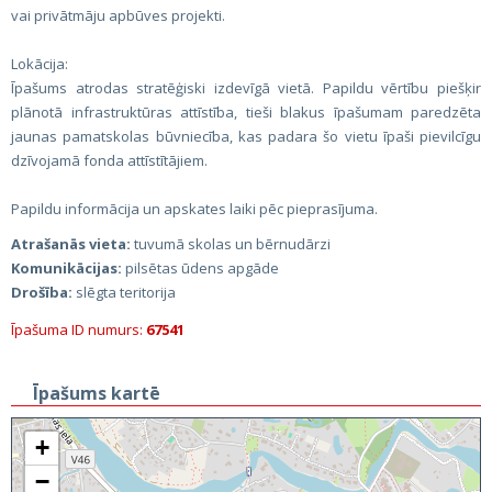
vai privātmāju apbūves projekti.
Lokācija:
Īpašums atrodas stratēģiski izdevīgā vietā. Papildu vērtību piešķir
plānotā infrastruktūras attīstība, tieši blakus īpašumam paredzēta
jaunas pamatskolas būvniecība, kas padara šo vietu īpaši pievilcīgu
dzīvojamā fonda attīstītājiem.
Papildu informācija un apskates laiki pēc pieprasījuma.
Atrašanās vieta:
tuvumā skolas un bērnudārzi
Komunikācijas:
pilsētas ūdens apgāde
Drošība:
slēgta teritorija
Īpašuma ID numurs:
67541
Īpašums kartē
+
−