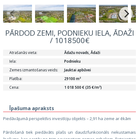
PĀRDOD ZEMI, PODNIEKU IELA, ĀDAŽI
/ 1018500€
Atrašanās vieta:
Ādažu novads, Ādaži
Iela:
Podnieku
Zemes izmantošanas veids:
Jauktai apbūvei
Platība:
29100 m²
Cena:
1 018 500 € (35 €/m²)
Īpašuma apraksts
Piedāvājumā perspektīvs investīciju objekts – 2,91 ha zeme ar ēkām
Pārdošanā tiek piedāvāts plašs un daudzfunkcionāls nekustamais