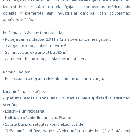
īpašums, kas sastāv no trim savienotiem zemes gabaliem. Pateicoties
izcilajai infrastruktūrai un elastīgajam izmantošanas mērķim, šis
objekts ir piemērots gan industriālai darbībai, gan dzīvojamās
apbūves attīstībai.
Īpašuma sastāvs un tehniskie dati:
- Kopējā zemes platība: 2,91 ha (trīs apvienoti zemes gabali);
- 3 angāri ar kopējo platību 1350 m²;
- Saimniecības ēka ar platību 785 m².
- Aptuveni 1 ha no kopējās platības ir asfaltēts.
Komunikācijas:
- Pie īpašuma pieejama elektrība, ūdens un kanalizācija.
Izmantošanas iespējas:
- Īpašuma esošais zonējums un statuss pieļauj dažādus attīstības
scenārijus:
- Loģistika un ražošana;
- Noliktavu būvniecība un uzturēšana;
- Sporta būvju un atpūtas kompleksu izveide.
- Dzīvojamā apbūve, daudzdzīvokļu māju celtniecība (līdz 3 stāviem)