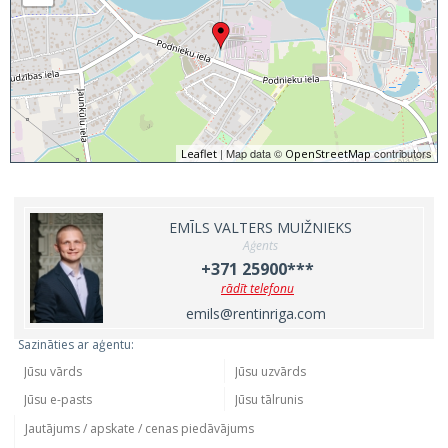
| Map data ©
contributors
Leaflet
OpenStreetMap
EMĪLS VALTERS MUIŽNIEKS
Aģents
+371 25900***
rādīt telefonu
emils@rentinriga.com
Sazināties ar aģentu: