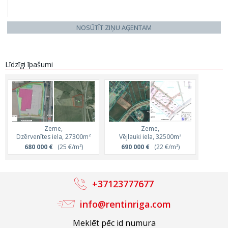
NOSŪTĪT ZIŅU AĢENTAM
Līdzīgi īpašumi
Zeme,
Zeme,
Dzērvenītes iela, 27300m²
Vējlauki iela, 32500m²
680 000 €
(25 €/m²)
690 000 €
(22 €/m²)
+37123777677
info@rentinriga.com
Meklēt pēc id numura