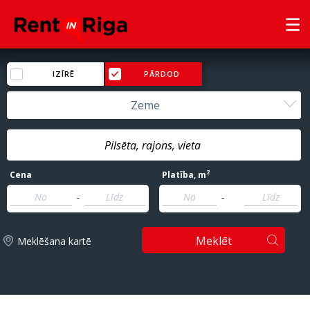
IZĪRĒ
PĀRDOD
Zeme
2
Cena
Platība
, m
-
-
Meklēt
Meklēšana kartē