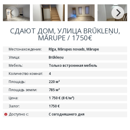
СДАЮТ ДОМ, УЛИЦА BRŪKLEŅU,
MĀRUPE / 1750€
Местонахождение:
Rīga, Mārupes novads, Mārupe
Улица:
Brūkleņu
Мебель:
Только встроенная мебель
Количество комнат:
4
Площадь:
220 м²
Площадь земли:
785 м²
Цена:
1 750 € (8 €/м²)
Залог:
1750 €
Доступно с:
С сегодняшнего дня
i