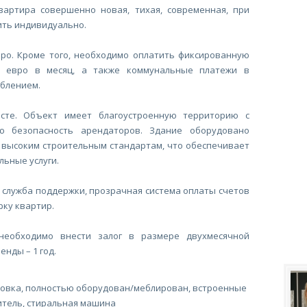
вартира совершенно новая, тихая, современная, при
ить индивидуально.
вро. Кроме того, необходимо оплатить фиксированную
0 евро в месяц, а также коммунальные платежи в
еблением.
сте. Объект имеет благоустроенную территорию с
ю безопасность арендаторов. Здание оборудовано
 высоким строительным стандартам, что обеспечивает
льные услуги.
я служба поддержки, прозрачная система оплаты счетов
рку квартир.
необходимо внести залог в размере двухмесячной
нды – 1 год.
ховка, полностью оборудован/меблирован, встроенные
итель, стиральная машина