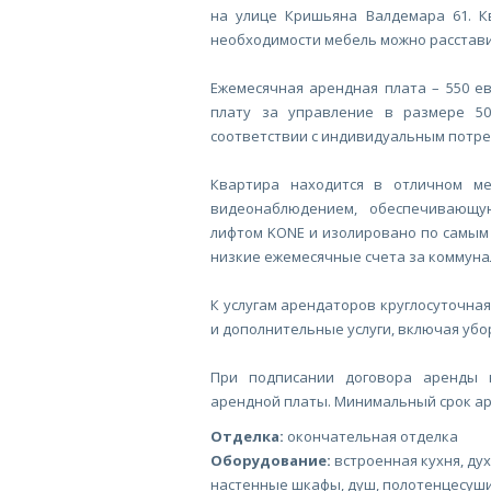
на улице Кришьяна Валдемара 61. К
необходимости мебель можно расстав
Ежемесячная арендная плата – 550 е
плату за управление в размере 5
соответствии с индивидуальным потр
Квартира находится в отличном ме
видеонаблюдением, обеспечивающу
лифтом KONE и изолировано по самым
низкие ежемесячные счета за коммуна
К услугам арендаторов круглосуточна
и дополнительные услуги, включая убо
При подписании договора аренды 
арендной платы. Минимальный срок аре
Отделка:
окончательная отделка
Оборудование:
встроенная кухня, ду
настенные шкафы, душ, полотенцесуш