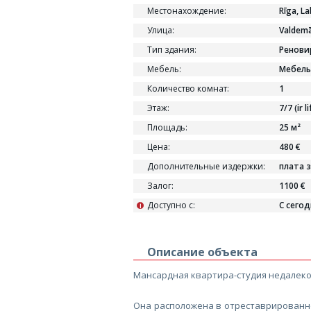
Местонахождение:
Rīga, La
Улица:
Valdemā
Тип здания:
Ренови
Мебель:
Мебель
Количество комнат:
1
Этаж:
7/7 (ir li
Площадь:
25 м²
Цена:
480 €
Дополнительные издержки:
плата 
Залог:
1100 €
Доступно с:
С сего
i
Описание объекта
Мансардная квартира-студия недалеко 
Она расположена в отреставрированно