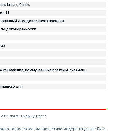
bais krasts, Centrs
ra 61
рованный дом довоенного времени
 по договоренности
fts)
за управление; коммунальные платежи; cчетчики
дняшнего дня
от Риги в Тихом центре!
м историческом здании в стиле модерн в центре Риги,