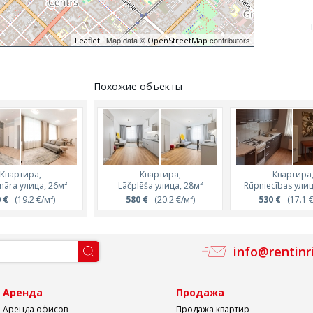
| Map data ©
contributors
Leaflet
OpenStreetMap
Похожие объекты
Квартира,
Квартира,
Квартира,
Квартира,
Квартира
māra улица, 26м²
Valdemāra улица, 35м²
Lāčplēša улица, 28м²
Valdemāra улица,
Rūpniecības улиц
 €
(19.2 €/м²)
770 €
580 €
(21.8 €/м²)
(20.2 €/м²)
550 €
530 €
(21.7 €/м
(17.1 €
info@rentinr
а
Аренда
Продажа
Аренда офисов
Продажа квартир