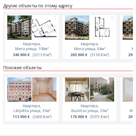
Другие объекты по этому адресу
Квартира,
Квартира,
Miera улица, 108м²
Miera улица, 84м²
Mi
346 900 €
(3213 €/м²)
265 900 €
(3136 €/м²)
294 
Похожие объекты
Квартира,
Квартира,
Lāčplēša улица, 33м²
Baznīcas улица, 33м²
Mer
113 900 €
(3400 €/м²)
170 000 €
(5075 €/м²)
201 