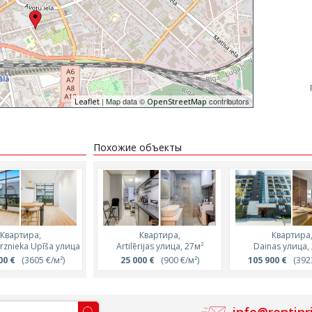
| Map data ©
contributors
Leaflet
OpenStreetMap
Похожие объекты
Квартира,
Квартира,
Квартира,
Квартира,
Квартира
irznieka Upīša улица
Ernesta Birznieka Upīša улица
Artilērijas улица, 27м²
Ernesta Birznieka Upī
Dainas улица,
00 €
(3605 €/м²)
73 000 €
25 000 €
(4011 €/м²)
(900 €/м²)
122 000 €
105 900 €
(3496 €
(3923