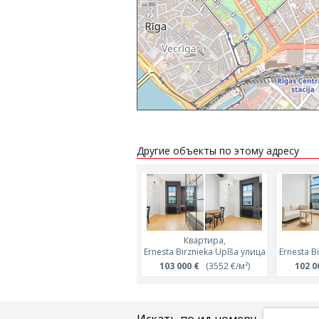
Другие объекты по этому адресу
Квартира,
Ernesta Birznieka Upīša улица
Ernesta B
103 000 €
(3552 €/м²)
102 0