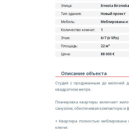
Улица:
Ernesta Birzniek
Тип здания:
Новый проект
Мебель:
Меблирована и
Количество комнат:
1
Этаж:
6/7 (ir lifts)
Площадь:
22 м²
Цена:
88 000 €
Описание объекта
Студия с продуманным до мелочей д
квадратном метре.
Планировка квартиры включает жилое
санузлом, обеспечивая компактную и ф
+ Квартира полностью меблирована 
ключи;