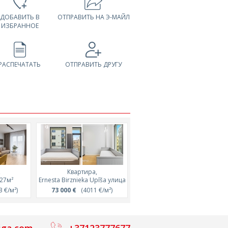
ДОБАВИТЬ В
ОТПРАВИТЬ НА Э-МАЙЛ
ИЗБРАННОЕ
РАСПЕЧАТАТЬ
ОТПРАВИТЬ ДРУГУ
,
Квартира,
Квартира,
ša улица
 27м²
Ernesta Birznieka Upīša улица
Ernesta Birznieka Upīša iela
улица
/м²)
 €/м²)
73 000 €
(4011 €/м²)
90 900 €
(3636 €/м²)