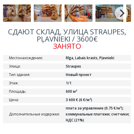
СДАЮТ СКЛАД, УЛИЦА STRAUPES,
PĻAVNIEKI / 3600€
ЗАНЯТО
Местонахождение:
Rīga, Labais krasts, Pļavnieki
Улица:
Straupes
Тип здания:
Новый проект
Этаж:
1/1
Площадь:
600 м²
Цена:
3 600 € (6 €/м²)
плата за управление (0.75 €/м²);
Дополнительные издержки:
коммунальные платежи; cчетчики;
НДС (21%)