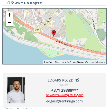
Объект на карте
+
−
| Map data ©
contributors
Leaflet
OpenStreetMap
EDGARS REGZDIŅŠ
Агент
+371 29888***
Показать номер телефона
edgars@rentinriga.com
Связаться с агентом: