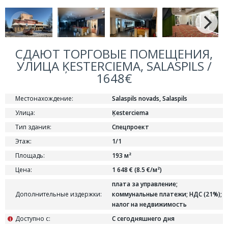
СДАЮТ ТОРГОВЫЕ ПОМЕЩЕНИЯ,
УЛИЦА ĶESTERCIEMA, SALASPILS /
1648€
Местонахождение:
Salaspils novads, Salaspils
Улица:
Ķesterciema
Тип здания:
Спецпроект
Этаж:
1/1
Площадь:
193 м²
Цена:
1 648 € (8.5 €/м²)
плата за управление;
Дополнительные издержки:
коммунальные платежи; НДС (21%);
налог на недвижимость
Доступно с:
С сегодняшнего дня
i