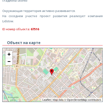
стадиона Skonto
Окружающая территория активно развивается.
На соседнем участке проект развития реализует компания
Lidstow.
ID номер объекта:
67516
Объект на карте
+
−
| Map data ©
contributors
Leaflet
OpenStreetMap