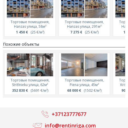
Торговые помещения,
Торговые помещения,
Торг
Hanzas улица, 58м²
Hanzas улица, 291м²
Han
1 450 €
(25 €/м²)
7 275 €
(25 €/м²)
18
Похожие объекты
Торговые помещения,
Торговые помещения,
Торг
Strēlnieku улица, 62м²
Piena улица, 45м²
Kriš
352 830 €
(5691 €/м²)
68 000 €
(1502 €/м²)
90 
+37123777677
info@rentinriga.com