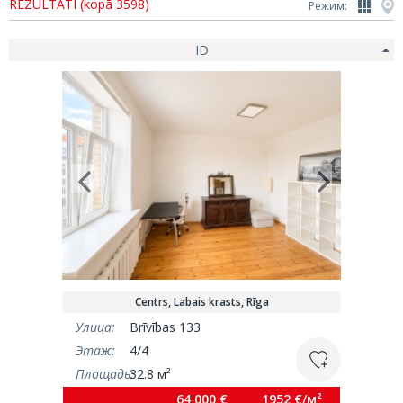
REZULTĀTI (kopā 3598)
Режим:
ID
Centrs, Labais krasts, Rīga
Улица:
Brīvības 133
Этаж:
4/4
Площадь:
32.8 м²
64 000 €
1952 €/м²