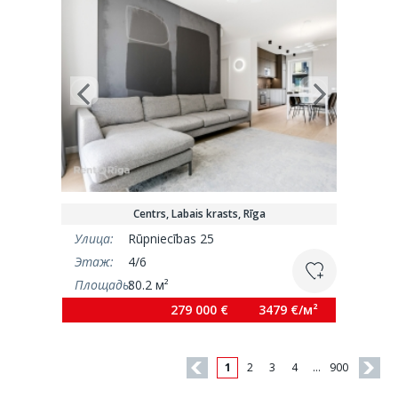
Centrs, Labais krasts, Rīga
Улица:
Rūpniecības 25
Этаж:
4/6
Площадь:
80.2 м²
279 000 €
3479 €/м²
1
2
3
4
…
900