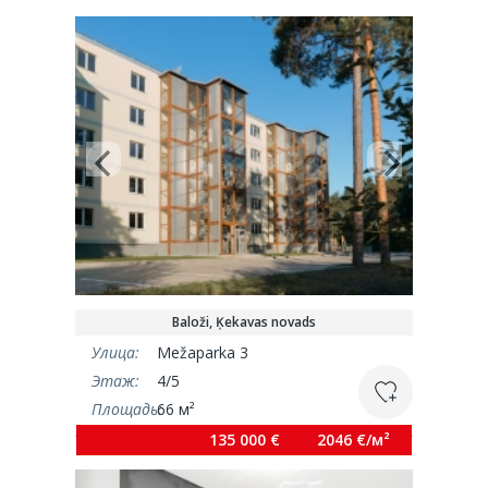
Baloži, Ķekavas novads
Улица:
Mežaparka 3
Этаж:
4/5
Площадь:
66 м²
135 000 €
2046 €/м²