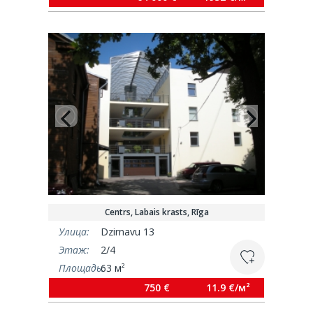
Centrs, Labais krasts, Rīga
Улица:
Dzirnavu 13
Этаж:
2/4
Площадь:
63 м²
750 €
11.9 €/м²