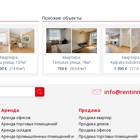
Похожие объекты
Квартира,
Квартира,
Квартира,
Квартира,
Квартира
u улица, 107м²
Stabu улица, 104м²
Terbatas улица, 78м²
Kalpaka bulvāri
Stabu улица, 7
00 €
(14 €/м²)
1 750 €
750 €
(16.8 €/м²)
(9.6 €/м²)
289 200 €
1 300 €
(3761 €
(17.6 
info@rentinr
а
Аренда
Продажа
Аренда офисов
Продажа квартир
Аренда торговых помещений
Продажа домов
Аренда складов
Продажа офисов
Аренда промышленных помещений и
Продажа торговых помещений