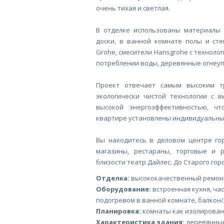
очень тихая и светлая.
В отделке использованы материалы 
доски, в ванной комнате полы и сте
Grohe, смесители Hansgrohe с техноло
потреблении воды, деревянные огнеу
Проект отвечает самым высоким т
экологически чистой технологии с в
высокой энергоэффективностью, ч
квартире установлены индивидуальные
Вы находитесь в деловом центре го
магазины, рестараны, торговые и 
близости театр Дайлес. До Старого гор
Отделка:
высококачественный ремонт 
Оборудование:
встроенная кухня, ча
подогревом в ванной комнате, балкон
Планировка:
комнаты как изолирован
Характеристика здания:
деревянные 