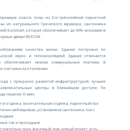
премиум класса: полы из Eco-трёхслойной паркетной
ны из натурального Греческого мрамора, сантехника
гией EcoSmart, которая обеспечивает до 60% экономии в
порные двери REATON.
ребованиям качества жизни. Здание построено по
ысокой звуко- и теплоизоляцией. Здание отличается
то обеспечивает низкие коммунальные платежи. В
 счетчики на отопление.
рода с прекрасно развитой инфраструктурой: лучшие
развлекательные центры в ближайшем доступе. По
ода пешком 15 мин.
и отделка, окончательная отделка, паркетный пол
стично меблирован, установлена сантехника, пол с
/лоджия
ные так и проходные
пакетные окна, фасадный дом, новый проект, есть