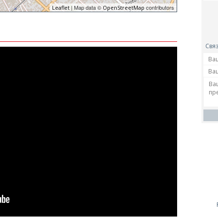
| Map data ©
contributors
Leaflet
OpenStreetMap
Связ