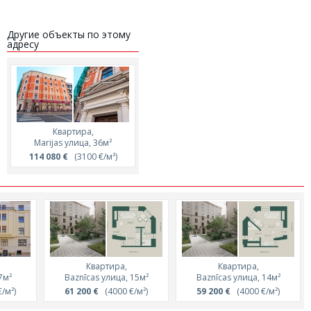
Другие объекты по этому
адресу
Квартира,
Marijas улица, 36м²
114 080 €
(3100 €/м²)
Квартира,
Квартира,
7м²
Baznīcas улица, 15м²
Baznīcas улица, 14м²
/м²)
61 200 €
(4000 €/м²)
59 200 €
(4000 €/м²)