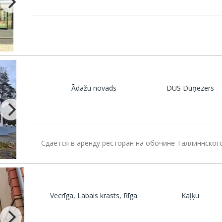
Ādažu novads
DUS Dūņezers
Сдается в аренду ресторан на обочине Таллиннског
Vecrīga, Labais krasts, Rīga
Kaļķu