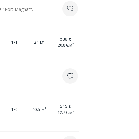
"Port Magnat".
500 €
1/1
24 м²
20.8 €/м²
515 €
1/0
40.5 м²
12.7 €/м²