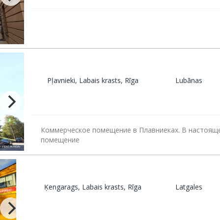
Pļavnieki, Labais krasts, Rīga
Lubānas
Коммерческое помещение в Плавниеках. В настоящ
помещение
Ķengarags, Labais krasts, Rīga
Latgales