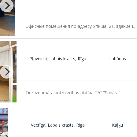
Офисные помещения по адресу Упиша, 21, здание E. 
Pļavnieki, Labais krasts, Rīga
Lubānas
Tiek iznomāta tirdzniecības platība T/C "Sahāra"
Vecrīga, Labais krasts, Rīga
Kaļķu