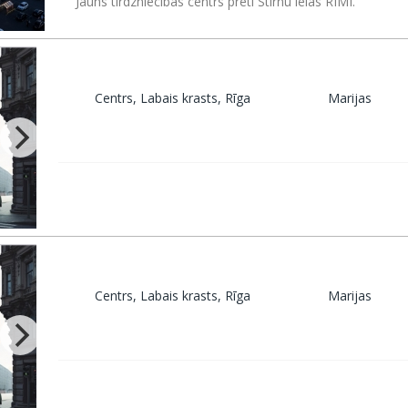
Jauns tirdzniecības centrs pretī Stirnu ielas RIMI.
Centrs, Labais krasts, Rīga
Marijas
Centrs, Labais krasts, Rīga
Marijas