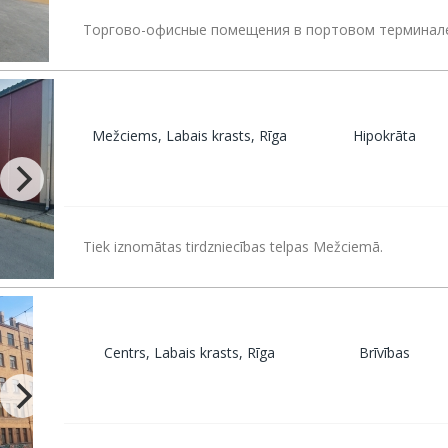
Торгово-офисные помещения в портовом терминале 
Mežciems, Labais krasts, Rīga
Hipokrāta
Tiek iznomātas tirdzniecības telpas Mežciemā.
Centrs, Labais krasts, Rīga
Brīvības