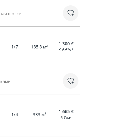
рая шоссе.
1 300 €
1/7
135.8 м²
9.6 €/м²
ками.
1 665 €
1/4
333 м²
5 €/м²