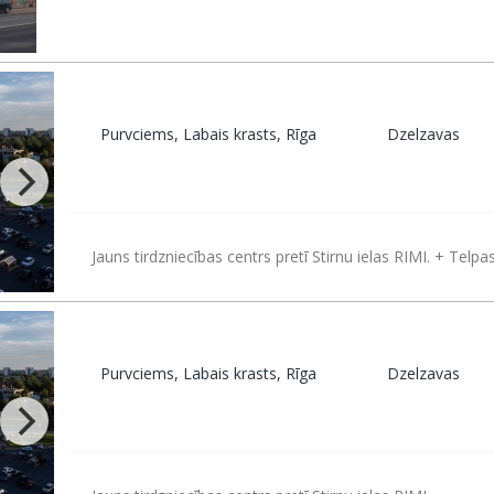
Purvciems, Labais krasts, Rīga
Dzelzavas
Jauns tirdzniecības centrs pretī Stirnu ielas RIMI. + Telpa
Purvciems, Labais krasts, Rīga
Dzelzavas