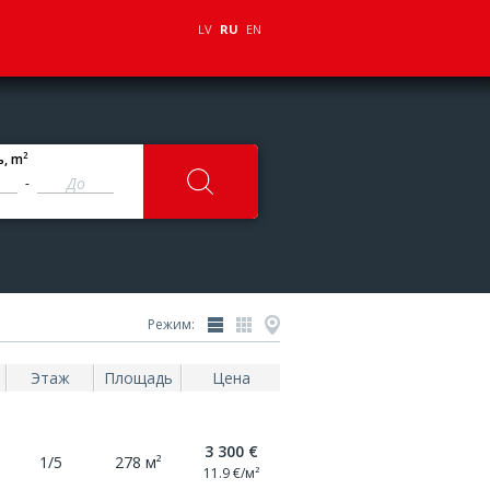
LV
RU
EN
2
ь
, m
-
Режим:
Этаж
Площадь
Цена
3 300 €
1/5
278 м²
11.9 €/м²