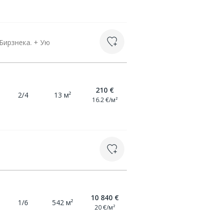
Бирзнека. + Ую
210 €
2/4
13 м²
16.2 €/м²
10 840 €
1/6
542 м²
20 €/м²