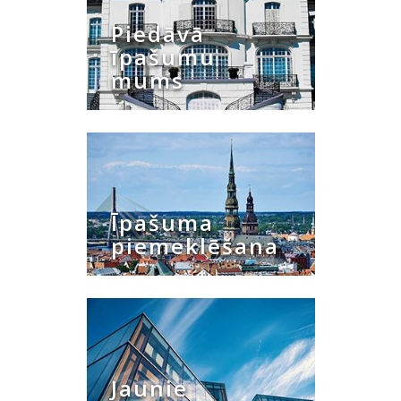
Piedāvā
īpašumu
mums
Īpašuma
piemeklēšana
Jaunie