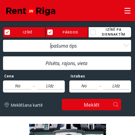
IZĪRĒ PA
IZĪRĒ
PĀRDOD
DIENNAKTĪM
Īpašuma tips
Cena
Istabas
-
-
Meklēt
Meklēšana kartē