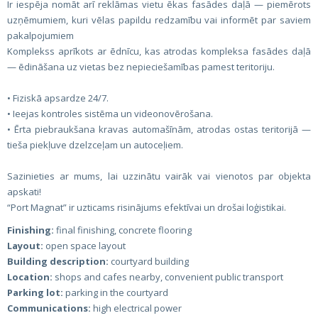
Ir iespēja nomāt arī reklāmas vietu ēkas fasādes daļā — piemērots
uzņēmumiem, kuri vēlas papildu redzamību vai informēt par saviem
pakalpojumiem
Komplekss aprīkots ar ēdnīcu, kas atrodas kompleksa fasādes daļā
— ēdināšana uz vietas bez nepieciešamības pamest teritoriju.
• Fiziskā apsardze 24/7.
• Ieejas kontroles sistēma un videonovērošana.
• Ērta piebraukšana kravas automašīnām, atrodas ostas teritorijā —
tieša piekļuve dzelzceļam un autoceļiem.
Sazinieties ar mums, lai uzzinātu vairāk vai vienotos par objekta
apskati!
“Port Magnat” ir uzticams risinājums efektīvai un drošai loģistikai.
Finishing:
final finishing, concrete flooring
Layout:
open space layout
Building description:
courtyard building
Location:
shops and cafes nearby, convenient public transport
Parking lot:
parking in the courtyard
Communications:
high electrical power