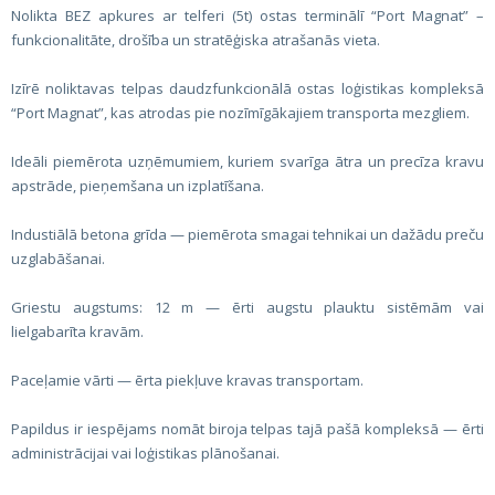
Nolikta BEZ apkures ar telferi (5t) ostas terminālī “Port Magnat” –
funkcionalitāte, drošība un stratēģiska atrašanās vieta.
Izīrē noliktavas telpas daudzfunkcionālā ostas loģistikas kompleksā
“Port Magnat”, kas atrodas pie nozīmīgākajiem transporta mezgliem.
Ideāli piemērota uzņēmumiem, kuriem svarīga ātra un precīza kravu
apstrāde, pieņemšana un izplatīšana.
Industiālā betona grīda — piemērota smagai tehnikai un dažādu preču
uzglabāšanai.
Griestu augstums: 12 m — ērti augstu plauktu sistēmām vai
lielgabarīta kravām.
Paceļamie vārti — ērta piekļuve kravas transportam.
Papildus ir iespējams nomāt biroja telpas tajā pašā kompleksā — ērti
administrācijai vai loģistikas plānošanai.