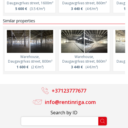
Daugavgrīvas street, 1600m²
Daugavgrīvas street, 860m²
Daugav
5 600 €
(3.5 €/m²)
3 440 €
(4 €/m²)
1 
Similar properties
Warehouse,
Warehouse,
Daugavgrīvas street, 800m²
Daugavgrīvas street, 860m²
Daugav
1 600 €
(2 €/m²)
3 440 €
(4 €/m²)
3
+37123777677
info@rentinriga.com
Search by ID