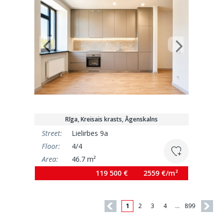
Rīga, Kreisais krasts, Āgenskalns
Street:
Lielirbes 9a
Floor:
4/4
Area:
46.7 m²
119 500 €
2559 €/m²
1
2
3
4
…
899