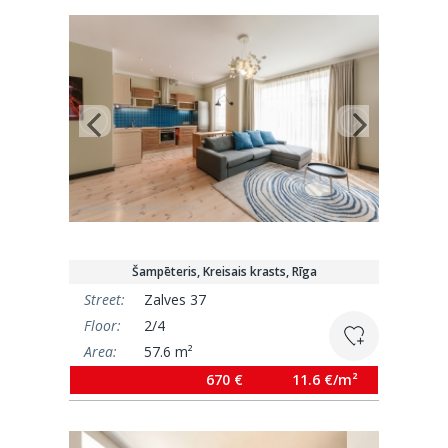
Šampēteris, Kreisais krasts, Rīga
Street:
Zalves 37
Floor:
2/4
Area:
57.6 m²
670 €
11.6 €/m²