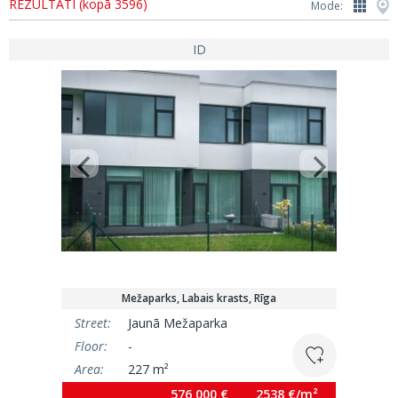
REZULTĀTI (kopā 3596)
Mode:
ID
Mežaparks, Labais krasts, Rīga
Street:
Jaunā Mežaparka
Floor:
-
Area:
227 m²
576 000 €
2538 €/m²