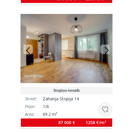
Stopiņu novads
Street:
Zaharija Stopija 14
Floor:
1/6
Area:
69.2 m²
87 000 €
1258 €/m²