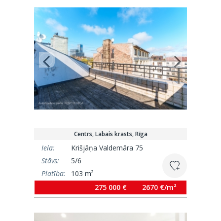
Centrs, Labais krasts, Rīga
Iela:
Krišjāņa Valdemāra 75
Stāvs:
5/6
Platība:
103 m²
275 000 €
2670 €/m²