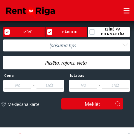
IZĪRĒ PA
IZĪRĒ
PĀRDOD
DIENNAKTĪM
Īpašuma tips
Cena
Istabas
-
-
Meklēt
Meklēšana kartē