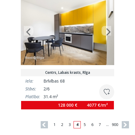
Centrs, Labais krasts, Rīga
Iela:
Brīvības 68
Stāvs:
2/6
Platība:
31.4 m²
128 000 €
4077 €/m²
1
2
3
4
5
6
7
…
900