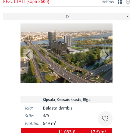
REZULTĀTI (kopā 3600)
Režīms:
ID
Ķīpsala, Kreisais krasts, Rīga
Iela:
Balasta dambis
Stāvs:
4/9
Platība:
649 m²
11 033 €
17 €/m²