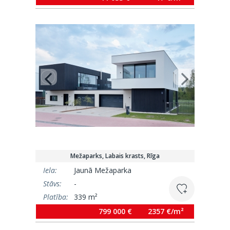
Mežaparks, Labais krasts, Rīga
Iela:
Jaunā Mežaparka
Stāvs:
-
Platība:
339 m²
799 000 €
2357 €/m²