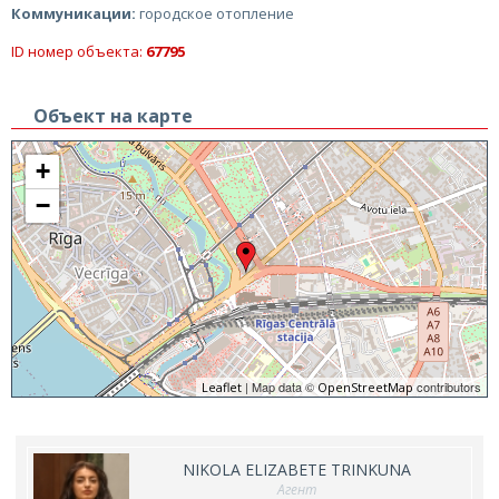
Коммуникации:
городское отопление
ID номер объекта:
67795
Объект на карте
+
−
| Map data ©
contributors
Leaflet
OpenStreetMap
NIKOLA ELIZABETE TRINKUNA
Агент