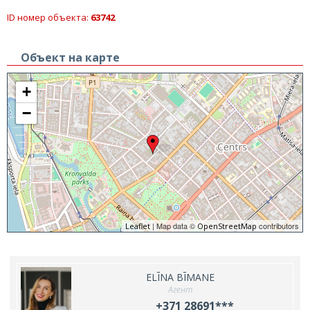
ID номер объекта:
63742
Объект на карте
+
−
| Map data ©
contributors
Leaflet
OpenStreetMap
ELĪNA BĪMANE
Агент
+371 28691***