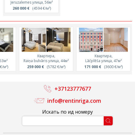
Jeruzalemes улица, 56м²
260 000 €
(4594 €/м²)
Квартира,
Квартира,
53м²
Raiņa bulvāris улица, 44м²
Lāčplēša улица, 47м²
€/м²)
259 000 €
(5782 €/м²)
171 000 €
(3600 €/м²)
+37123777677
info@rentinriga.com
Искать по ид номеру