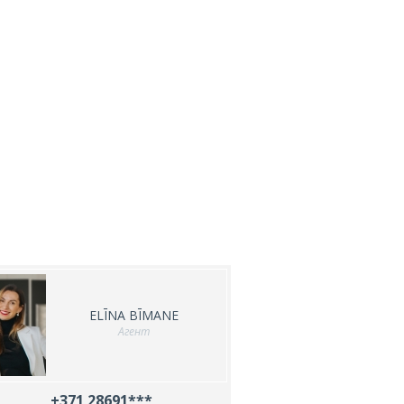
ELĪNA BĪMANE
Агент
+371 28691***