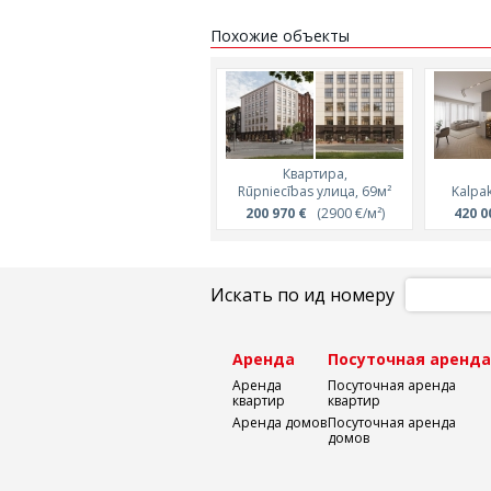
Похожие объекты
Квартира,
Rūpniecības улица, 69м²
Kalpak
200 970 €
(2900 €/м²)
420 0
Искать по ид номеру
Аренда
Посуточная аренд
Аренда
Посуточная аренда
квартир
квартир
Аренда домов
Посуточная аренда
домов