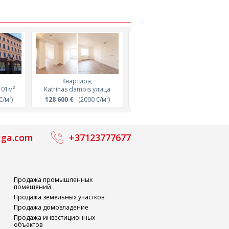
Квартира,
Квартира,
101м²
Katrīnas dambis улица
Rūpniecības улица, 98м²
/м²)
128 600 €
(2000 €/м²)
360 000 €
(3674 €/м²)
iga.com
+37123777677
Продажа промышленных
помещений
Продажа земельных участков
Продажа домовладение
Продажа инвестиционных
объектов