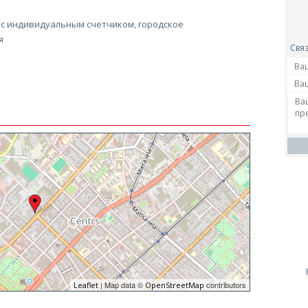
 с индивидуальным счетчиком, городское
я
Связ
| Map data ©
contributors
Leaflet
OpenStreetMap