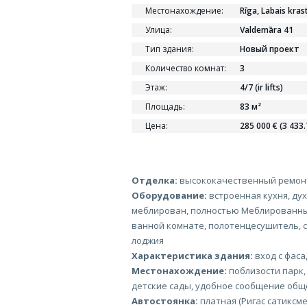
Местонахождение:
Rīga, Labais kras
Улица:
Valdemāra 41
Тип здания:
Новый проект
Количество комнат:
3
Этаж:
4/7 (ir lifts)
Площадь:
83 м²
Цена:
285 000 € (3 433.
Отделка:
высококачественный ремонт
Оборудование:
встроенная кухня, ду
меблирован, полностью Меблированный
ванной комнате, полотенцесушитель, с
лоджия
Характеристика здания:
вход с фаса
Местонахождение:
поблизости парк,
детские сады, удобное сообщение общ
Автостоянка:
платная (Ригас сатиксме