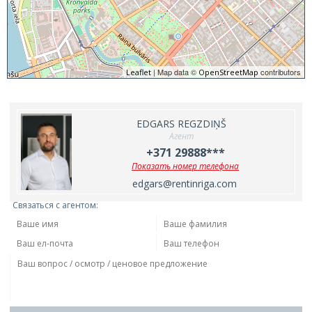
| Map data ©
contributors
Leaflet
OpenStreetMap
EDGARS REGZDIŅŠ
Агент
+371 29888***
Показать номер телефона
edgars@rentinriga.com
Связаться с агентом: