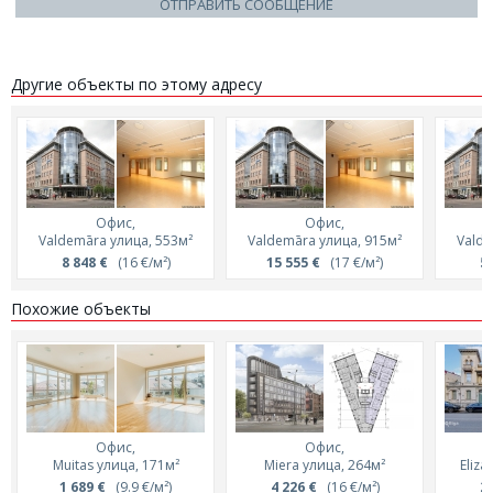
ОТПРАВИТЬ СООБЩЕНИЕ
Другие объекты по этому адресу
Офис,
Офис,
Valdemāra улица, 553м²
Valdemāra улица, 915м²
Valde
8 848 €
(16 €/м²)
15 555 €
(17 €/м²)
5 
Похожие объекты
Офис,
Офис,
Muitas улица, 171м²
Miera улица, 264м²
Eliza
1 689 €
(9.9 €/м²)
4 226 €
(16 €/м²)
2 