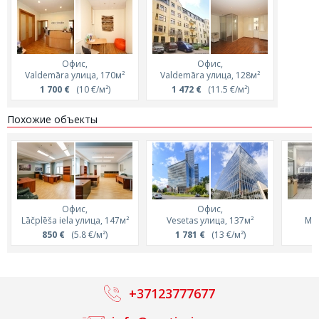
Офис,
Офис,
Valdemāra улица, 170м²
Valdemāra улица, 128м²
1 700 €
(10 €/м²)
1 472 €
(11.5 €/м²)
Похожие объекты
Офис,
Офис,
Lāčplēša iela улица, 147м²
Vesetas улица, 137м²
Mat
850 €
(5.8 €/м²)
1 781 €
(13 €/м²)
7
+37123777677