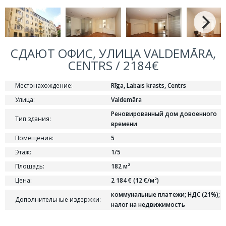
СДАЮТ ОФИС, УЛИЦА VALDEMĀRA,
CENTRS / 2184€
Местонахождение:
Rīga, Labais krasts, Centrs
Улица:
Valdemāra
Реновированный дом довоенного
Тип здания:
времени
Помещения:
5
Этаж:
1/5
Площадь:
182 м²
Цена:
2 184 € (12 €/м²)
коммунальные платежи; НДС (21%);
Дополнительные издержки:
налог на недвижимость